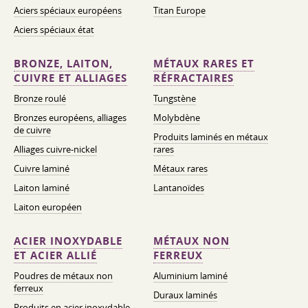
Aciers spéciaux européens
Titan Europe
Aciers spéciaux état
BRONZE, LAITON,
MÉTAUX RARES ET
CUIVRE ET ALLIAGES
RÉFRACTAIRES
Bronze roulé
Tungstène
Bronzes européens, alliages
Molybdène
de cuivre
Produits laminés en métaux
Alliages cuivre-nickel
rares
Cuivre laminé
Métaux rares
Laiton laminé
Lantanoïdes
Laiton européen
ACIER INOXYDABLE
MÉTAUX NON
ET ACIER ALLIÉ
FERREUX
Poudres de métaux non
Aluminium laminé
ferreux
Duraux laminés
Produits en acier inoxydable