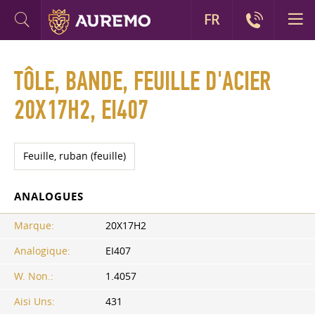
FR
TÔLE, BANDE, FEUILLE D'ACIER
20X17H2, EI407
Feuille, ruban (feuille)
ANALOGUES
Marque:
20X17H2
Analogique:
EI407
W. Non.:
1.4057
Aisi Uns:
431