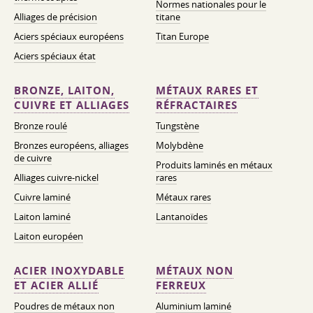
Normes nationales pour le
Alliages de précision
titane
Aciers spéciaux européens
Titan Europe
Aciers spéciaux état
BRONZE, LAITON,
MÉTAUX RARES ET
CUIVRE ET ALLIAGES
RÉFRACTAIRES
Bronze roulé
Tungstène
Bronzes européens, alliages
Molybdène
de cuivre
Produits laminés en métaux
Alliages cuivre-nickel
rares
Cuivre laminé
Métaux rares
Laiton laminé
Lantanoïdes
Laiton européen
ACIER INOXYDABLE
MÉTAUX NON
ET ACIER ALLIÉ
FERREUX
Poudres de métaux non
Aluminium laminé