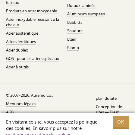
ferreux
Duraux laminés
Produits en acier inoxydable
Aluminium européen
Acier inoxydable résistant à la
Babbitts
chaleur
Soudure
Acier austénitique
Etain
Aciers ferritiques
Plomb
Acier duplex
GOST pour les aciers spéciaux
Acier à outils
© 2007–2026. Auremo Co..
plan du site
Mentions légales
Conception de
AGB
sites —
Fresh
Politique de rétractation
En visitant ce site, vous acceptez la politique
OK
des cookies. En savoir plus sur notre
Politique de confidentialité
politique en matière de cookies
.