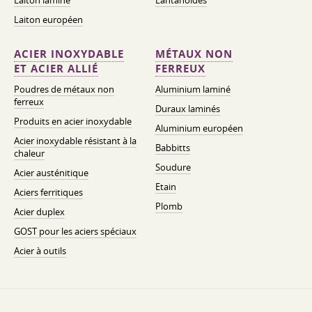
Laiton laminé
Lantanoïdes
Laiton européen
ACIER INOXYDABLE
MÉTAUX NON
ET ACIER ALLIÉ
FERREUX
Poudres de métaux non
Aluminium laminé
ferreux
Duraux laminés
Produits en acier inoxydable
Aluminium européen
Acier inoxydable résistant à la
Babbitts
chaleur
Soudure
Acier austénitique
Etain
Aciers ferritiques
Plomb
Acier duplex
GOST pour les aciers spéciaux
Acier à outils