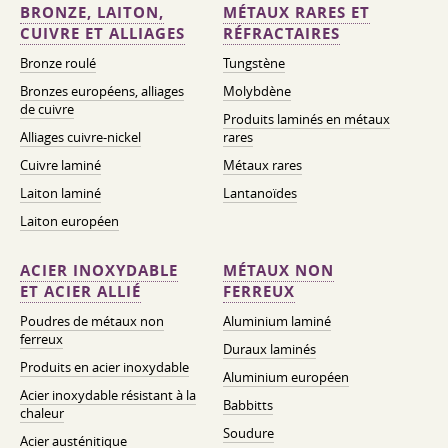
BRONZE, LAITON,
MÉTAUX RARES ET
CUIVRE ET ALLIAGES
RÉFRACTAIRES
Bronze roulé
Tungstène
Bronzes européens, alliages
Molybdène
de cuivre
Produits laminés en métaux
Alliages cuivre-nickel
rares
Cuivre laminé
Métaux rares
Laiton laminé
Lantanoïdes
Laiton européen
ACIER INOXYDABLE
MÉTAUX NON
ET ACIER ALLIÉ
FERREUX
Poudres de métaux non
Aluminium laminé
ferreux
Duraux laminés
Produits en acier inoxydable
Aluminium européen
Acier inoxydable résistant à la
Babbitts
chaleur
Soudure
Acier austénitique