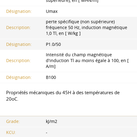
supérieure), en [ MHN/m]
Désignation:
Umax
perte spécifique (non supérieure)
Description:
fréquence 50 Hz, induction magnétique
1,0 Tl, en [ W/kg ]
Désignation:
P1.0/50
Intensité du champ magnétique
Description:
d'induction Tl au moins égale à 100, en [
A/m]
Désignation:
B100
Propriétés mécaniques du 45H à des températures de
20oC.
Grade:
kJ/m2
KCU:
-