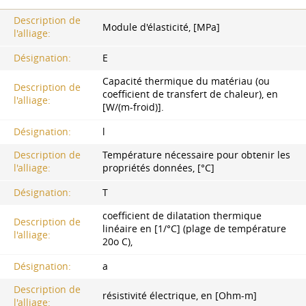
Description de
Module d'élasticité, [MPa]
l'alliage:
Désignation:
E
Capacité thermique du matériau (ou
Description de
coefficient de transfert de chaleur), en
l'alliage:
[W/(m-froid)].
Désignation:
l
Description de
Température nécessaire pour obtenir les
l'alliage:
propriétés données, [°C]
Désignation:
T
coefficient de dilatation thermique
Description de
linéaire en [1/°C] (plage de température
l'alliage:
20o C),
Désignation:
a
Description de
résistivité électrique, en [Ohm-m]
l'alliage: