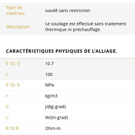
Type de
soudé sans restriction
matériau:
Le soudage est effectué sans traitement
Description:
thermique ni préchauffage.
CARACTÉRISTIQUES PHYSIQUES DE L'ALLIAGE.
E 10- 5:
10.7
r:
100
E 10- 5:
MPa
r:
kg/m3
C:
J/(kg-grad)
l:
W/(m-grad)
R 10 9:
Ohm-m