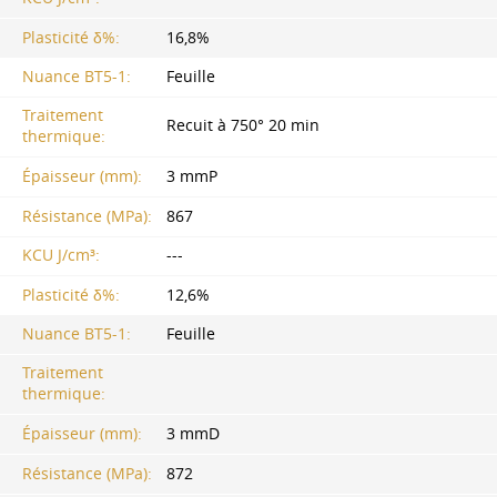
Plasticité δ%:
16,8%
Nuance BT5-1:
Feuille
Traitement
Recuit à 750° 20 min
thermique:
Épaisseur (mm):
3 mmP
Résistance (MPa):
867
KCU J/cm³:
---
Plasticité δ%:
12,6%
Nuance BT5-1:
Feuille
Traitement
thermique:
Épaisseur (mm):
3 mmD
Résistance (MPa):
872