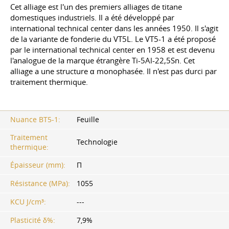
Cet alliage est l'un des premiers alliages de titane
domestiques industriels. Il a été développé par
international technical center dans les années 1950. Il s'agit
de la variante de fonderie du VT5L. Le VT5-1 a été proposé
par le international technical center en 1958 et est devenu
l'analogue de la marque étrangère Ti-5Al-22,5Sn. Cet
alliage a une structure α monophasée. Il n'est pas durci par
traitement thermique.
Nuance BT5-1:
Feuille
Traitement
Technologie
thermique:
Épaisseur (mm):
П
Résistance (MPa):
1055
KCU J/cm³:
---
Plasticité δ%:
7,9%