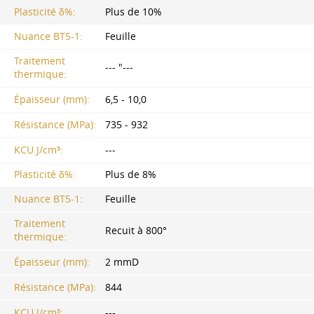
Plasticité δ%:
Plus de 10%
Nuance BT5-1:
Feuille
Traitement
--- "---
thermique:
Épaisseur (mm):
6,5 - 10,0
Résistance (MPa):
735 - 932
KCU J/cm³:
---
Plasticité δ%:
Plus de 8%
Nuance BT5-1:
Feuille
Traitement
Recuit à 800°
thermique:
Épaisseur (mm):
2 mmD
Résistance (MPa):
844
KCU J/cm³:
---