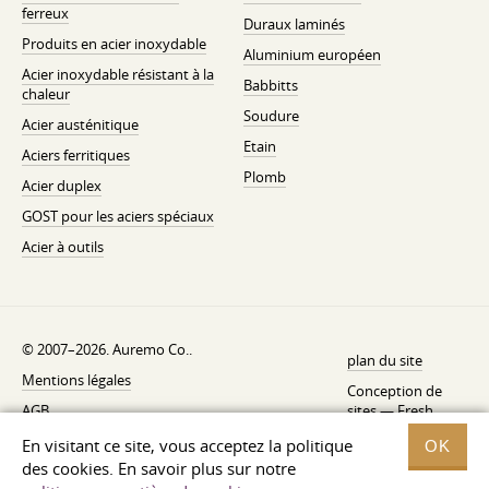
ferreux
Duraux laminés
Produits en acier inoxydable
Aluminium européen
Acier inoxydable résistant à la
Babbitts
chaleur
Soudure
Acier austénitique
Etain
Aciers ferritiques
Plomb
Acier duplex
GOST pour les aciers spéciaux
Acier à outils
© 2007–2026. Auremo Co..
plan du site
Mentions légales
Conception de
AGB
sites —
Fresh
Politique de rétractation
En visitant ce site, vous acceptez la politique
OK
des cookies. En savoir plus sur notre
Politique de confidentialité