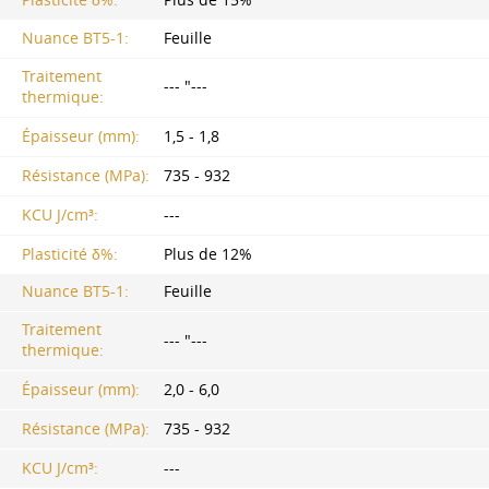
Plasticité δ%:
Plus de 15%
Nuance BT5-1:
Feuille
Traitement
--- "---
thermique:
Épaisseur (mm):
1,5 - 1,8
Résistance (MPa):
735 - 932
KCU J/cm³:
---
Plasticité δ%:
Plus de 12%
Nuance BT5-1:
Feuille
Traitement
--- "---
thermique:
Épaisseur (mm):
2,0 - 6,0
Résistance (MPa):
735 - 932
KCU J/cm³:
---