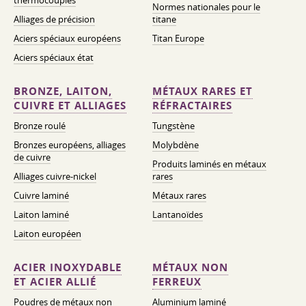
thermocouples
Normes nationales pour le
Alliages de précision
titane
Aciers spéciaux européens
Titan Europe
Aciers spéciaux état
BRONZE, LAITON,
MÉTAUX RARES ET
CUIVRE ET ALLIAGES
RÉFRACTAIRES
Bronze roulé
Tungstène
Bronzes européens, alliages
Molybdène
de cuivre
Produits laminés en métaux
Alliages cuivre-nickel
rares
Cuivre laminé
Métaux rares
Laiton laminé
Lantanoïdes
Laiton européen
ACIER INOXYDABLE
MÉTAUX NON
ET ACIER ALLIÉ
FERREUX
Poudres de métaux non
Aluminium laminé