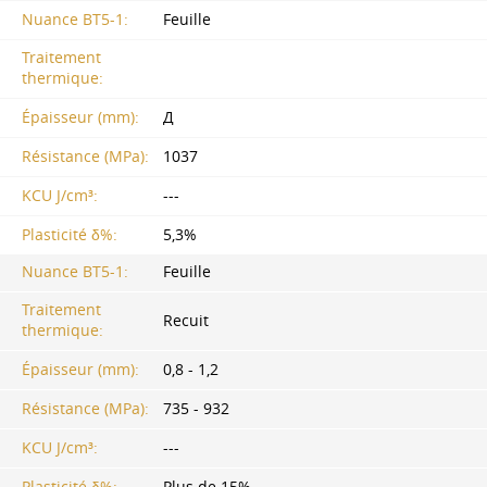
Nuance BT5-1:
Feuille
Traitement
thermique:
Épaisseur (mm):
Д
Résistance (MPa):
1037
KCU J/cm³:
---
Plasticité δ%:
5,3%
Nuance BT5-1:
Feuille
Traitement
Recuit
thermique:
Épaisseur (mm):
0,8 - 1,2
Résistance (MPa):
735 - 932
KCU J/cm³:
---