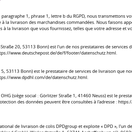
6, paragraphe 1, phrase 1, lettre b du RGPD, nous transmettons vo
re à la livraison des marchandises commandées. Nous faisons appel
à la livraison que vous fournissez, telles que votre adresse et v
raße 20, 53113 Bonn) est l'un de nos prestataires de services de l
https://www.deutschepost.de/de/f/footer/datenschutz.html.
53113 Bonn) est le prestataire de services de livraison que nous u
https://www.dpdhl.com/de/datenschutz.html.
(siège social : Görlitzer Straße 1, 41460 Neuss) est le prestata
a protection des données peuvent être consultées à l'adresse : ht
onal de livraison de colis DPDgroup et exploite « DPD », l'un de 