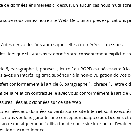
ecte de données énumérées ci-dessus. En aucun cas nous n’utilison
orsque vous visitez notre site Web. De plus amples explications p
à des tiers à des fins autres que celles énumérées ci-dessous.
 tiers que si : vous avez donné votre consentement explicite con
e 6, paragraphe 1, phrase 1, lettre f du RGPD est nécessaire à la c
us avez un intérêt légitime supérieur à la non-divulgation de vos 
nsfert conformément à l'article 6, paragraphe 1, phrase 1, lettre c
ent de la relation contractuelle avec vous conformément à l'article
mesures liées aux données sur ce site Web.
sures liées aux données suivants sur ce site Internet sont exécutés 
ns, nous voulons garantir une conception adaptée aux besoins et u
rer statistiquement l'utilisation de notre site Internet et l'évalue
osition susmentionnée.