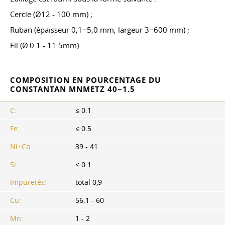
Cercle (Ø12 - 100 mm) ;
Ruban (épaisseur 0,1−5,0 mm, largeur 3−600 mm) ;
Fil (Ø.0.1 - 11.5mm).
COMPOSITION EN POURCENTAGE DU
CONSTANTAN MNMETZ 40−1.5
C:
≤ 0.1
Fe:
≤ 0.5
Ni+Co:
39 - 41
Si:
≤ 0.1
Impuretés:
total 0,9
Cu:
56.1 - 60
Mn:
1 - 2