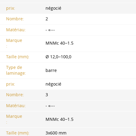
prix:
négocié
Nombre:
2
Matériau:
- «---
Marque
MNMc 40−1.5
:
Taille (mm):
Ø 12,0−100,0
Type de
barre
laminage:
prix:
négocié
Nombre:
3
Matériau:
- «---
Marque
MNMc 40−1.5
:
Taille (mm):
3х600 mm