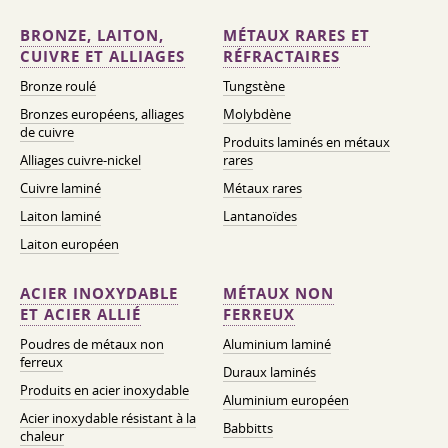
BRONZE, LAITON,
MÉTAUX RARES ET
CUIVRE ET ALLIAGES
RÉFRACTAIRES
Bronze roulé
Tungstène
Bronzes européens, alliages
Molybdène
de cuivre
Produits laminés en métaux
Alliages cuivre-nickel
rares
Cuivre laminé
Métaux rares
Laiton laminé
Lantanoïdes
Laiton européen
ACIER INOXYDABLE
MÉTAUX NON
ET ACIER ALLIÉ
FERREUX
Poudres de métaux non
Aluminium laminé
ferreux
Duraux laminés
Produits en acier inoxydable
Aluminium européen
Acier inoxydable résistant à la
Babbitts
chaleur