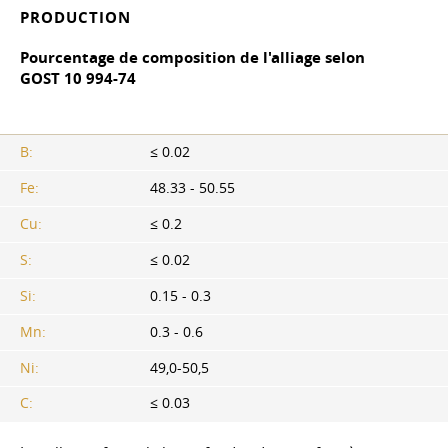
PRODUCTION
Pourcentage de composition de l'alliage selon
GOST 10
994-74
B:
≤ 0.02
Fe:
48.33 - 50.55
Cu:
≤ 0.2
S:
≤ 0.02
Si:
0.15 - 0.3
Mn:
0.3 - 0.6
Ni:
49,0-50,5
C:
≤ 0.03