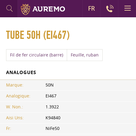
FR
TUBE 50H (EI467)
Fil de fer circulaire (barre)
Feuille, ruban
ANALOGUES
Marque:
50N
Analogique:
EI467
W. Non.:
1.3922
Aisi Uns:
K94840
Fr:
NiFe50