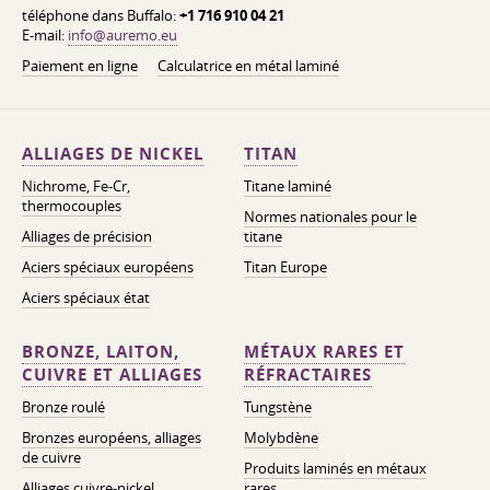
téléphone dans Buffalo:
+1 716 910 04 21
E-mail:
info@auremo.eu
Paiement en ligne
Calculatrice en métal laminé
ALLIAGES DE NICKEL
TITAN
Nichrome, Fe-Cr,
Titane laminé
thermocouples
Normes nationales pour le
Alliages de précision
titane
Aciers spéciaux européens
Titan Europe
Aciers spéciaux état
BRONZE, LAITON,
MÉTAUX RARES ET
CUIVRE ET ALLIAGES
RÉFRACTAIRES
Bronze roulé
Tungstène
Bronzes européens, alliages
Molybdène
de cuivre
Produits laminés en métaux
Alliages cuivre-nickel
rares