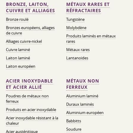
BRONZE, LAITON,
MÉTAUX RARES ET
CUIVRE ET ALLIAGES
RÉFRACTAIRES
Bronze roulé
Tungstène
Bronzes européens, alliages
Molybdène
de cuivre
Produits laminés en métaux
Alliages cuivre-nickel
rares
Cuivre laminé
Métaux rares
Laiton laminé
Lantanoïdes
Laiton européen
ACIER INOXYDABLE
MÉTAUX NON
ET ACIER ALLIÉ
FERREUX
Poudres de métaux non
Aluminium laminé
ferreux
Duraux laminés
Produits en acier inoxydable
Aluminium européen
Acier inoxydable résistant à la
Babbitts
chaleur
Soudure
Acier austénitique