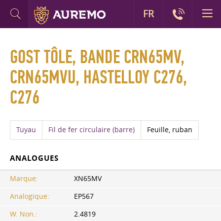
FR
GOST TÔLE, BANDE CRN65MV,
CRN65MVU, HASTELLOY C276,
C276
Tuyau
Fil de fer circulaire (barre)
Feuille, ruban
ANALOGUES
Marque:
XN65MV
Analogique:
EP567
W. Non.:
2.4819