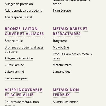
Alliages de précision
titane
Aciers spéciaux européens
Titan Europe
Aciers spéciaux état
BRONZE, LAITON,
MÉTAUX RARES ET
CUIVRE ET ALLIAGES
RÉFRACTAIRES
Bronze roulé
Tungstène
Bronzes européens, alliages
Molybdène
de cuivre
Produits laminés en métaux
Alliages cuivre-nickel
rares
Cuivre laminé
Métaux rares
Laiton laminé
Lantanoïdes
Laiton européen
ACIER INOXYDABLE
MÉTAUX NON
ET ACIER ALLIÉ
FERREUX
Poudres de métaux non
Aluminium laminé