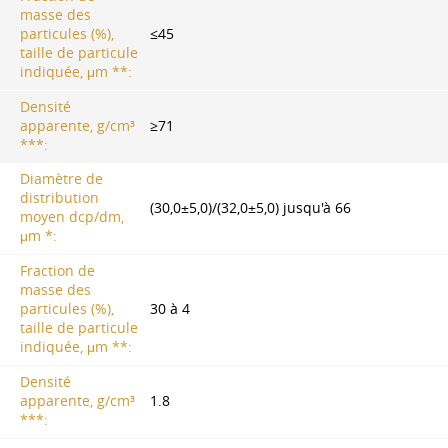
masse des
particules (%),
≤45
taille de particule
indiquée, μm **:
Densité
apparente, g/cm³
≥71
***:
Diamètre de
distribution
(30,0±5,0)/(32,0±5,0) jusqu'à 66
moyen dcp/dm,
μm *:
Fraction de
masse des
particules (%),
30 à 4
taille de particule
indiquée, μm **:
Densité
apparente, g/cm³
1.8
***: