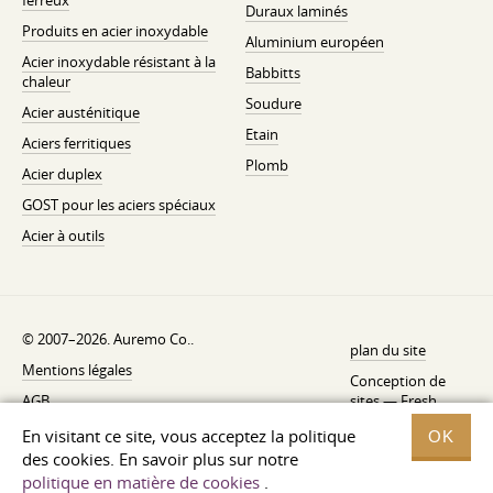
ferreux
Duraux laminés
Produits en acier inoxydable
Aluminium européen
Acier inoxydable résistant à la
Babbitts
chaleur
Soudure
Acier austénitique
Etain
Aciers ferritiques
Plomb
Acier duplex
GOST pour les aciers spéciaux
Acier à outils
© 2007–2026. Auremo Co..
plan du site
Mentions légales
Conception de
AGB
sites —
Fresh
Politique de rétractation
En visitant ce site, vous acceptez la politique
OK
des cookies. En savoir plus sur notre
Politique de confidentialité
politique en matière de cookies
.