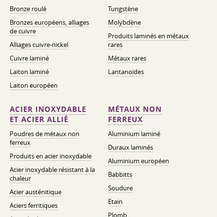
Bronze roulé
Tungstène
Bronzes européens, alliages
Molybdène
de cuivre
Produits laminés en métaux
Alliages cuivre-nickel
rares
Cuivre laminé
Métaux rares
Laiton laminé
Lantanoïdes
Laiton européen
ACIER INOXYDABLE
MÉTAUX NON
ET ACIER ALLIÉ
FERREUX
Poudres de métaux non
Aluminium laminé
ferreux
Duraux laminés
Produits en acier inoxydable
Aluminium européen
Acier inoxydable résistant à la
Babbitts
chaleur
Soudure
Acier austénitique
Etain
Aciers ferritiques
Plomb