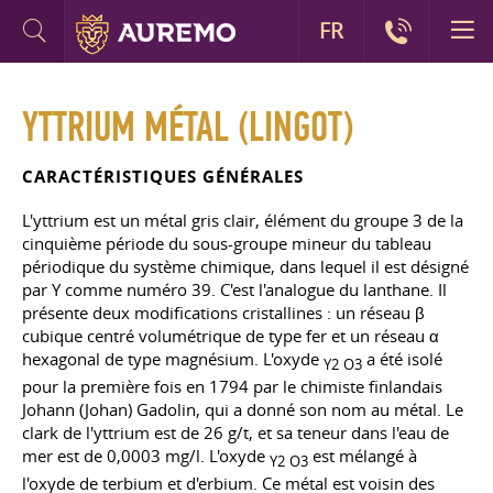
FR
YTTRIUM MÉTAL (LINGOT)
CARACTÉRISTIQUES GÉNÉRALES
L'yttrium est un métal gris clair, élément du groupe 3 de la
cinquième période du sous-groupe mineur du tableau
périodique du système chimique, dans lequel il est désigné
par Y comme numéro 39. C'est l'analogue du lanthane. Il
présente deux modifications cristallines : un réseau β
cubique centré volumétrique de type fer et un réseau α
hexagonal de type magnésium. L'oxyde
a été isolé
Y2
O3
pour la première fois en 1794 par le chimiste finlandais
Johann (Johan) Gadolin, qui a donné son nom au métal. Le
clark de l'yttrium est de 26 g/t, et sa teneur dans l'eau de
mer est de 0,0003 mg/l. L'oxyde
est mélangé à
Y2
O3
l'oxyde de terbium et d'erbium. Ce métal est voisin des