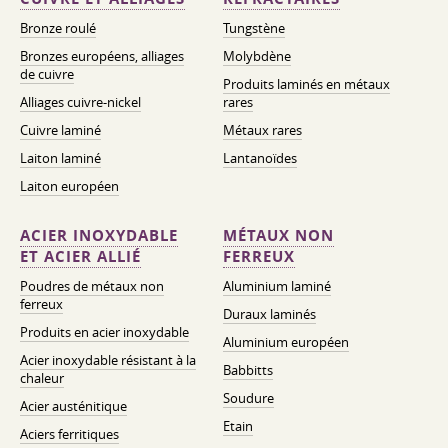
Bronze roulé
Tungstène
Bronzes européens, alliages
Molybdène
de cuivre
Produits laminés en métaux
Alliages cuivre-nickel
rares
Cuivre laminé
Métaux rares
Laiton laminé
Lantanoïdes
Laiton européen
ACIER INOXYDABLE
MÉTAUX NON
ET ACIER ALLIÉ
FERREUX
Poudres de métaux non
Aluminium laminé
ferreux
Duraux laminés
Produits en acier inoxydable
Aluminium européen
Acier inoxydable résistant à la
Babbitts
chaleur
Soudure
Acier austénitique
Etain
Aciers ferritiques