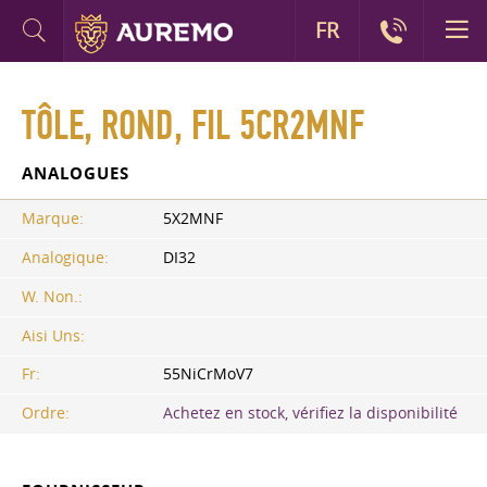
FR
TÔLE, ROND, FIL 5CR2MNF
ANALOGUES
Marque:
5X2MNF
Analogique:
DI32
W. Non.:
Aisi Uns:
Fr:
55NiCrMoV7
Ordre:
Achetez en stock, vérifiez la disponibilité