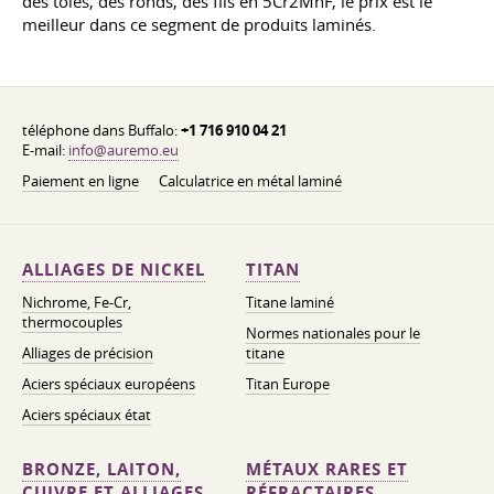
des tôles, des ronds, des fils en 5Cr2MnF, le prix est le
meilleur dans ce segment de produits laminés.
téléphone dans Buffalo:
+1 716 910 04 21
E-mail:
info@auremo.eu
Paiement en ligne
Calculatrice en métal laminé
ALLIAGES DE NICKEL
TITAN
Nichrome, Fe-Cr,
Titane laminé
thermocouples
Normes nationales pour le
Alliages de précision
titane
Aciers spéciaux européens
Titan Europe
Aciers spéciaux état
BRONZE, LAITON,
MÉTAUX RARES ET
CUIVRE ET ALLIAGES
RÉFRACTAIRES