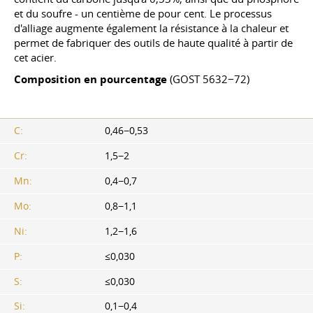
et du soufre - un centième de pour cent. Le processus
d'alliage augmente également la résistance à la chaleur et
permet de fabriquer des outils de haute qualité à partir de
cet acier.
Composition en pourcentage
(GOST 5632−72)
C:
0,46−0,53
Cr:
1,5−2
Mn:
0,4−0,7
Mo:
0,8−1,1
Ni:
1,2−1,6
P:
≤0,030
S:
≤0,030
Si:
0,1−0,4