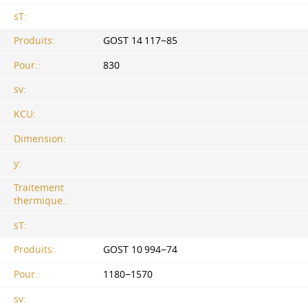
sT:
Produits:
GOST 14 117−85
Pour.:
830
sv:
KCU:
Dimension:
y:
Traitement
thermique.:
sT:
Produits:
GOST 10 994−74
Pour.:
1180−1570
sv: