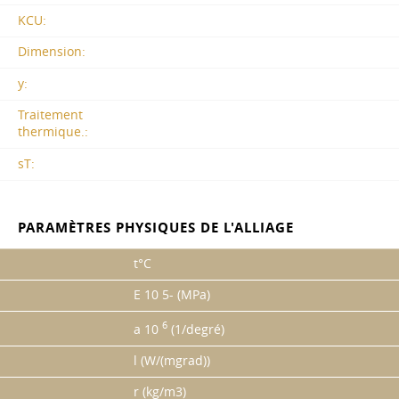
KCU:
Dimension:
y:
Traitement
thermique.:
sT:
PARAMÈTRES PHYSIQUES DE L'ALLIAGE
t°C
E 10 5- (MPa)
6
a 10
(1/degré)
l (W/(mgrad))
r (kg/m3)