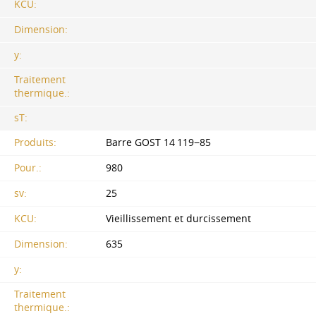
KCU:
Dimension:
y:
Traitement
thermique.:
sT:
Produits:
Barre GOST 14 119−85
Pour.:
980
sv:
25
KCU:
Vieillissement et durcissement
Dimension:
635
y:
Traitement
thermique.: