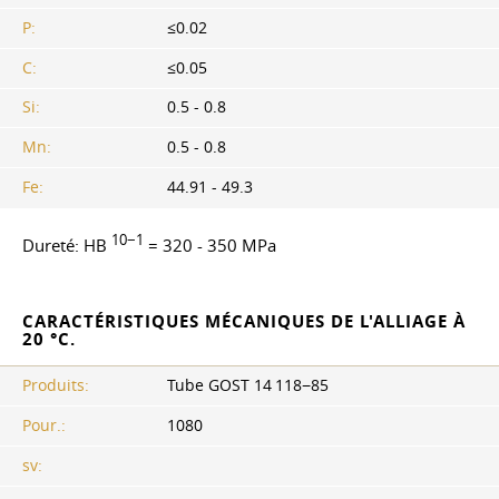
P:
≤0.02
C:
≤0.05
Si:
0.5 - 0.8
Mn:
0.5 - 0.8
Fe:
44.91 - 49.3
10−1
Dureté: HB
= 320 - 350 MPa
CARACTÉRISTIQUES MÉCANIQUES DE L'ALLIAGE À
20 °C.
Produits:
Tube GOST 14 118−85
Pour.:
1080
sv: