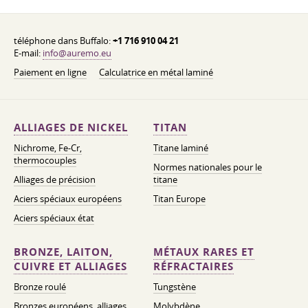
téléphone dans Buffalo:
+1 716 910 04 21
E-mail:
info@auremo.eu
Paiement en ligne
Calculatrice en métal laminé
ALLIAGES DE NICKEL
TITAN
Nichrome, Fe-Cr,
Titane laminé
thermocouples
Normes nationales pour le
Alliages de précision
titane
Aciers spéciaux européens
Titan Europe
Aciers spéciaux état
BRONZE, LAITON,
MÉTAUX RARES ET
CUIVRE ET ALLIAGES
RÉFRACTAIRES
Bronze roulé
Tungstène
Bronzes européens, alliages
Molybdène