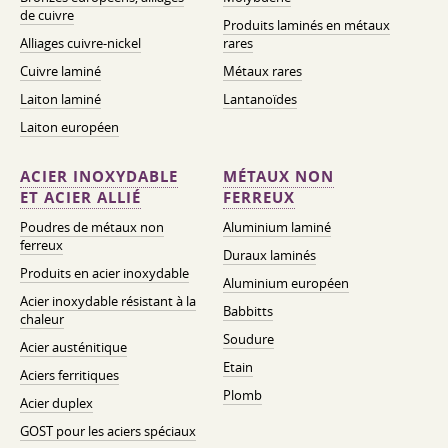
de cuivre
Produits laminés en métaux
Alliages cuivre-nickel
rares
Cuivre laminé
Métaux rares
Laiton laminé
Lantanoïdes
Laiton européen
ACIER INOXYDABLE
MÉTAUX NON
ET ACIER ALLIÉ
FERREUX
Poudres de métaux non
Aluminium laminé
ferreux
Duraux laminés
Produits en acier inoxydable
Aluminium européen
Acier inoxydable résistant à la
Babbitts
chaleur
Soudure
Acier austénitique
Etain
Aciers ferritiques
Plomb
Acier duplex
GOST pour les aciers spéciaux