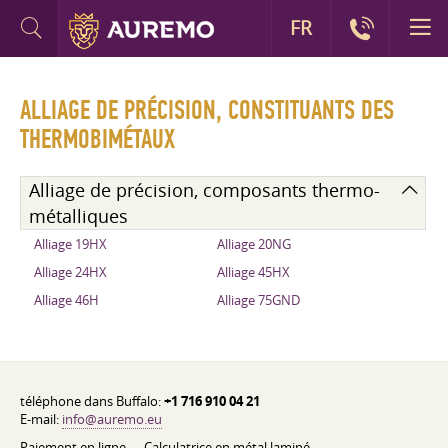
FR
ALLIAGE DE PRÉCISION, CONSTITUANTS DES
THERMOBIMÉTAUX
Alliage de précision, composants thermo-
métalliques
Alliage 19HX
Alliage 20NG
Alliage 24HX
Alliage 45HX
Alliage 46H
Alliage 75GND
téléphone dans Buffalo:
+1 716 910 04 21
E-mail:
info@auremo.eu
Paiement en ligne
Calculatrice en métal laminé