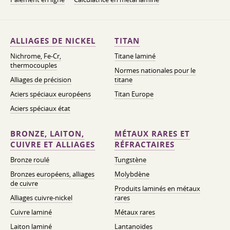
ALLIAGES DE NICKEL
TITAN
Nichrome, Fe-Cr,
Titane laminé
thermocouples
Normes nationales pour le
Alliages de précision
titane
Aciers spéciaux européens
Titan Europe
Aciers spéciaux état
BRONZE, LAITON,
MÉTAUX RARES ET
CUIVRE ET ALLIAGES
RÉFRACTAIRES
Bronze roulé
Tungstène
Bronzes européens, alliages
Molybdène
de cuivre
Produits laminés en métaux
Alliages cuivre-nickel
rares
Cuivre laminé
Métaux rares
Laiton laminé
Lantanoïdes