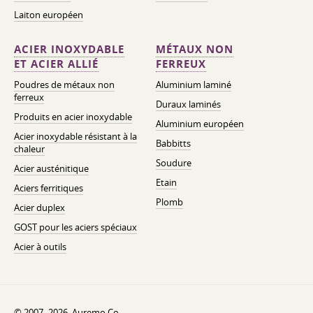
Laiton européen
ACIER INOXYDABLE
MÉTAUX NON
ET ACIER ALLIÉ
FERREUX
Poudres de métaux non
Aluminium laminé
ferreux
Duraux laminés
Produits en acier inoxydable
Aluminium européen
Acier inoxydable résistant à la
Babbitts
chaleur
Soudure
Acier austénitique
Etain
Aciers ferritiques
Plomb
Acier duplex
GOST pour les aciers spéciaux
Acier à outils
© 2007–2026. Auremo Co..