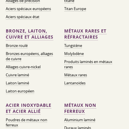
Alliages de précision
titane
Aciers spéciaux européens
Titan Europe
Aciers spéciaux état
BRONZE, LAITON,
MÉTAUX RARES ET
CUIVRE ET ALLIAGES
RÉFRACTAIRES
Bronze roulé
Tungstène
Bronzes européens, alliages
Molybdène
de cuivre
Produits laminés en métaux
Alliages cuivre-nickel
rares
Cuivre laminé
Métaux rares
Laiton laminé
Lantanoïdes
Laiton européen
ACIER INOXYDABLE
MÉTAUX NON
ET ACIER ALLIÉ
FERREUX
Poudres de métaux non
Aluminium laminé
ferreux
Duraux laminés