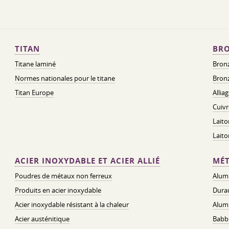
TITAN
BRO
Titane laminé
Bronz
Normes nationales pour le titane
Bronz
Titan Europe
Allia
Cuivr
Laito
Lait
ACIER INOXYDABLE ET ACIER ALLIÉ
MÉT
Poudres de métaux non ferreux
Alum
Produits en acier inoxydable
Dura
Acier inoxydable résistant à la chaleur
Alum
Acier austénitique
Babbi