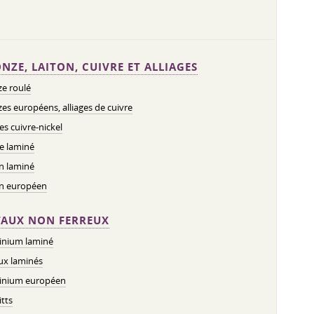
NZE, LAITON, CUIVRE ET ALLIAGES
e roulé
es européens, alliages de cuivre
ges cuivre-nickel
e laminé
n laminé
on européen
AUX NON FERREUX
inium laminé
ux laminés
inium européen
tts