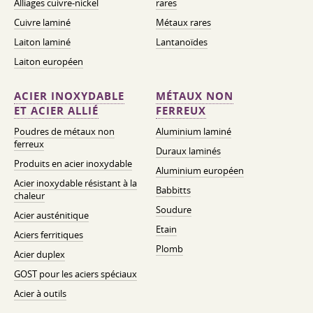
Alliages cuivre-nickel
rares
Cuivre laminé
Métaux rares
Laiton laminé
Lantanoïdes
Laiton européen
ACIER INOXYDABLE
MÉTAUX NON
ET ACIER ALLIÉ
FERREUX
Poudres de métaux non
Aluminium laminé
ferreux
Duraux laminés
Produits en acier inoxydable
Aluminium européen
Acier inoxydable résistant à la
Babbitts
chaleur
Soudure
Acier austénitique
Etain
Aciers ferritiques
Plomb
Acier duplex
GOST pour les aciers spéciaux
Acier à outils