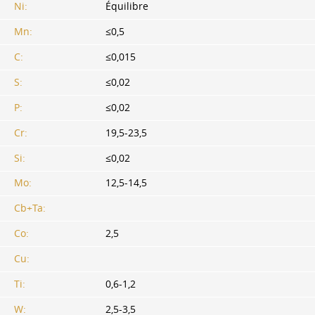
Ni:
Équilibre
Mn:
≤0,5
C:
≤0,015
S:
≤0,02
P:
≤0,02
Cr:
19,5-23,5
Si:
≤0,02
Mo:
12,5-14,5
Cb+Ta:
Co:
2,5
Cu:
Ti:
0,6-1,2
W:
2,5-3,5