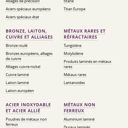
Alliages de précision
titane
Aciers spéciaux européens
Titan Europe
Aciers spéciaux état
BRONZE, LAITON,
MÉTAUX RARES ET
CUIVRE ET ALLIAGES
RÉFRACTAIRES
Bronze roulé
Tungstène
Bronzes européens, alliages
Molybdène
de cuivre
Produits laminés en métaux
Alliages cuivre-nickel
rares
Cuivre laminé
Métaux rares
Laiton laminé
Lantanoïdes
Laiton européen
ACIER INOXYDABLE
MÉTAUX NON
ET ACIER ALLIÉ
FERREUX
Poudres de métaux non
Aluminium laminé
ferreux
Duraux laminés