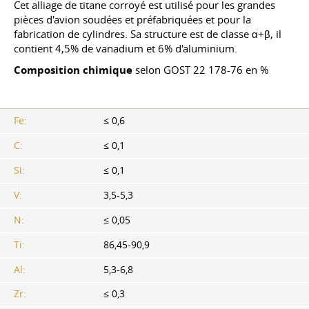
Cet alliage de titane corroyé est utilisé pour les grandes
pièces d'avion soudées et préfabriquées et pour la
fabrication de cylindres. Sa structure est de classe α+β, il
contient 4,5% de vanadium et 6% d'aluminium.
Composition chimique
selon
GOST 22
178-76 en %
Fe:
≤ 0,6
C:
≤ 0,1
Si:
≤ 0,1
V:
3,5-5,3
N:
≤ 0,05
Ti:
86,45-90,9
Al:
5,3-6,8
Zr:
≤ 0,3