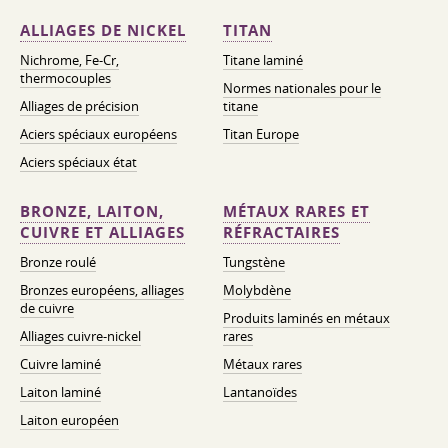
ALLIAGES DE NICKEL
TITAN
Nichrome, Fe-Cr,
Titane laminé
thermocouples
Normes nationales pour le
Alliages de précision
titane
Aciers spéciaux européens
Titan Europe
Aciers spéciaux état
BRONZE, LAITON,
MÉTAUX RARES ET
CUIVRE ET ALLIAGES
RÉFRACTAIRES
Bronze roulé
Tungstène
Bronzes européens, alliages
Molybdène
de cuivre
Produits laminés en métaux
Alliages cuivre-nickel
rares
Cuivre laminé
Métaux rares
Laiton laminé
Lantanoïdes
Laiton européen