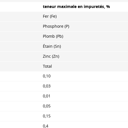
teneur maximale en impuretés, %
Fer (Fe)
Phosphore (P)
Plomb (Pb)
Étain (Sn)
Zinc (Zn)
Total
0,10
0,03
0,01
0,05
0,15
0,4