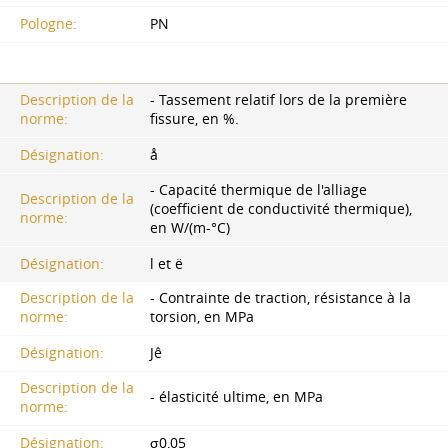
Pologne:
PN
Description de la
- Tassement relatif lors de la première
norme:
fissure, en %.
Désignation:
å
- Capacité thermique de l'alliage
Description de la
(coefficient de conductivité thermique),
norme:
en W/(m-°C)
Désignation:
l et ë
Description de la
- Contrainte de traction, résistance à la
norme:
torsion, en MPa
Désignation:
Jê
Description de la
- élasticité ultime, en MPa
norme:
Désignation:
σ0,05