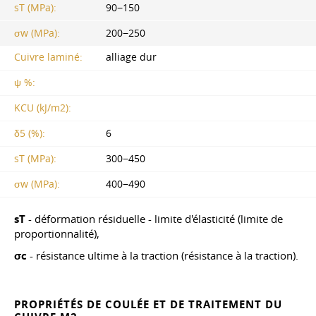
sT (MPa):
90−150
σw (MPa):
200−250
Cuivre laminé:
alliage dur
ψ %:
KCU (kJ/m2):
δ5 (%):
6
sT (MPa):
300−450
σw (MPa):
400−490
sT
- déformation résiduelle - limite d'élasticité (limite de
proportionnalité),
σc
- résistance ultime à la traction (résistance à la traction).
PROPRIÉTÉS DE COULÉE ET DE TRAITEMENT DU