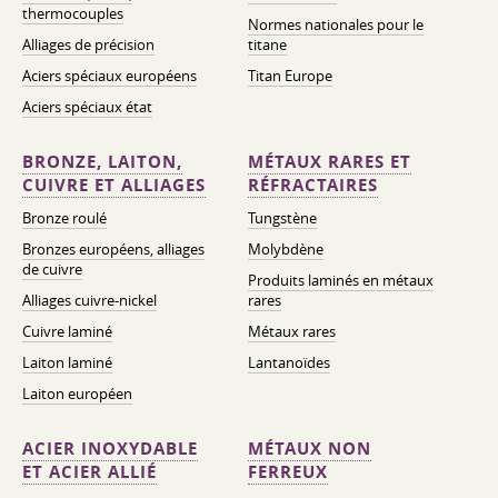
thermocouples
Normes nationales pour le
Alliages de précision
titane
Aciers spéciaux européens
Titan Europe
Aciers spéciaux état
BRONZE, LAITON,
MÉTAUX RARES ET
CUIVRE ET ALLIAGES
RÉFRACTAIRES
Bronze roulé
Tungstène
Bronzes européens, alliages
Molybdène
de cuivre
Produits laminés en métaux
Alliages cuivre-nickel
rares
Cuivre laminé
Métaux rares
Laiton laminé
Lantanoïdes
Laiton européen
ACIER INOXYDABLE
MÉTAUX NON
ET ACIER ALLIÉ
FERREUX