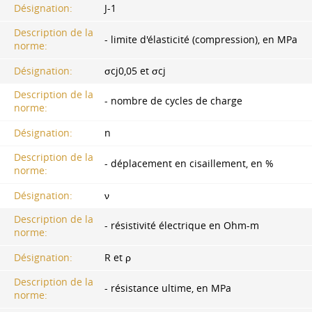
Désignation:
J-1
Description de la
- limite d'élasticité (compression), en MPa
norme:
Désignation:
σcj0,05 et σcj
Description de la
- nombre de cycles de charge
norme:
Désignation:
n
Description de la
- déplacement en cisaillement, en %
norme:
Désignation:
ν
Description de la
- résistivité électrique en Ohm-m
norme:
Désignation:
R et ρ
Description de la
- résistance ultime, en MPa
norme: