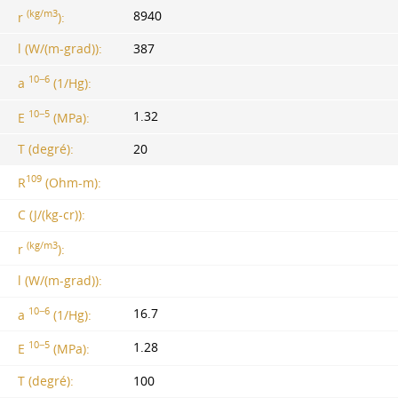
(kg/m3
8940
r
):
l (W/(m-grad)):
387
10−6
a
(1/Hg):
10−5
1.32
E
(MPa):
T (degré):
20
109
R
(Ohm-m):
C (J/(kg-cr)):
(kg/m3
r
):
l (W/(m-grad)):
10−6
16.7
a
(1/Hg):
10−5
1.28
E
(MPa):
T (degré):
100