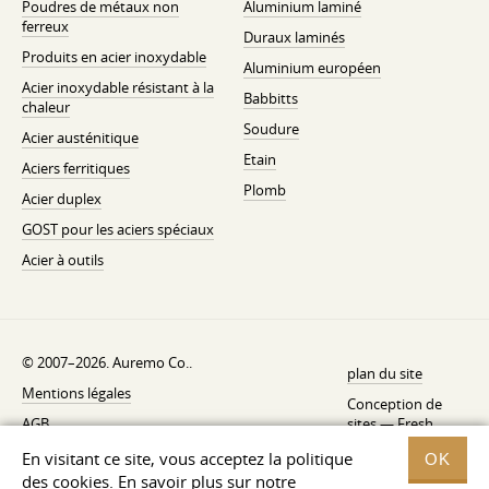
Poudres de métaux non
Aluminium laminé
ferreux
Duraux laminés
Produits en acier inoxydable
Aluminium européen
Acier inoxydable résistant à la
Babbitts
chaleur
Soudure
Acier austénitique
Etain
Aciers ferritiques
Plomb
Acier duplex
GOST pour les aciers spéciaux
Acier à outils
© 2007–2026. Auremo Co..
plan du site
Mentions légales
Conception de
AGB
sites —
Fresh
Politique de rétractation
En visitant ce site, vous acceptez la politique
OK
des cookies. En savoir plus sur notre
Politique de confidentialité