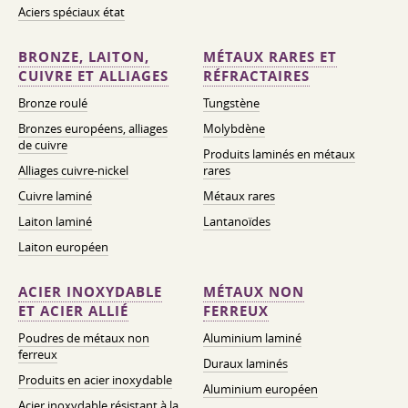
Aciers spéciaux état
BRONZE, LAITON,
MÉTAUX RARES ET
CUIVRE ET ALLIAGES
RÉFRACTAIRES
Bronze roulé
Tungstène
Bronzes européens, alliages
Molybdène
de cuivre
Produits laminés en métaux
Alliages cuivre-nickel
rares
Cuivre laminé
Métaux rares
Laiton laminé
Lantanoïdes
Laiton européen
ACIER INOXYDABLE
MÉTAUX NON
ET ACIER ALLIÉ
FERREUX
Poudres de métaux non
Aluminium laminé
ferreux
Duraux laminés
Produits en acier inoxydable
Aluminium européen
Acier inoxydable résistant à la