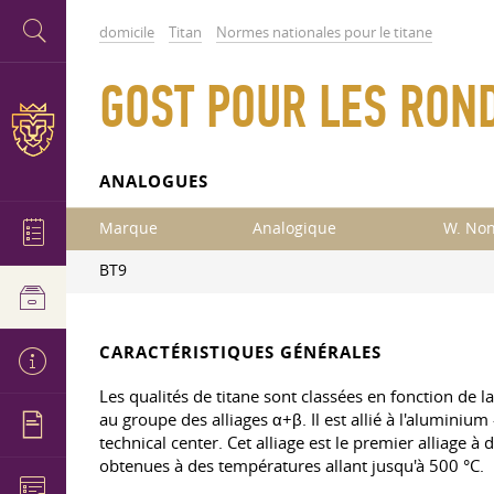
domicile
Titan
Normes nationales pour le titane
GOST POUR LES ROND
ANALOGUES
Marque
Analogique
W. Non
BT9
CARACTÉRISTIQUES GÉNÉRALES
Les qualités de titane sont classées en fonction de la
au groupe des alliages α+β. Il est allié à l'aluminium
technical center. Cet alliage est le premier alliage
obtenues à des températures allant jusqu'à 500 °C.