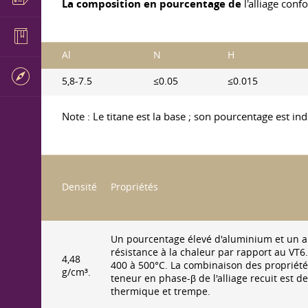
La composition en pourcentage de
l'alliage con
Al
N
H
5,8-7.5
≤0.05
≤0.015
Note : Le titane est la base ; son pourcentage est in
Densité
Propriétés
Un pourcentage élevé d'aluminium et un all
résistance à la chaleur par rapport au VT6
4,48
400 à 500°C. La combinaison des propriété
g/cm³.
teneur en phase-β de l'alliage recuit est de
thermique et trempe.