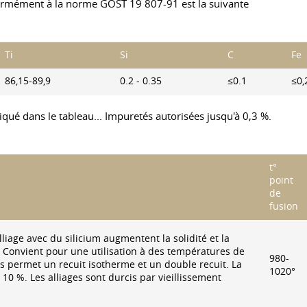
formément à la norme
GOST 19
807-91 est la suivante
Ti
Si
C
Fe
86,15-89,9
0.2 - 0.35
≤0.1
≤0,
diqué dans le tableau... Impuretés autorisées jusqu'à 0,3 %.
t°
point
de
fusion
iage avec du silicium augmentent la solidité et la
. Convient pour une utilisation à des températures de
980-
s permet un recuit isotherme et un double recuit. La
1020°
 10 %. Les alliages sont durcis par vieillissement