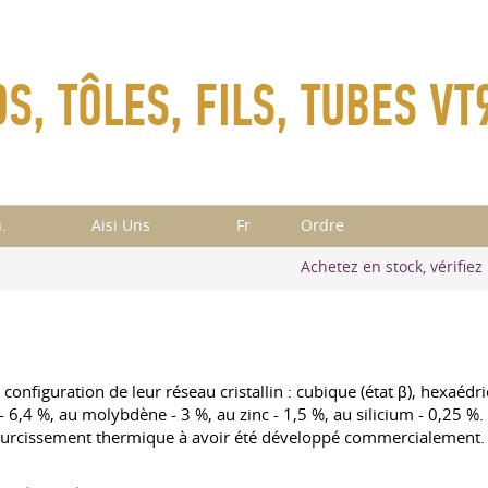
S, TÔLES, FILS, TUBES VT
.
Aisi Uns
Fr
Ordre
Achetez en stock, vérifiez 
 configuration de leur réseau cristallin : cubique (état β), hexaéd
 - 6,4 %, au molybdène - 3 %, au zinc - 1,5 %, au silicium - 0,25 %
 à durcissement thermique à avoir été développé commercialement. 