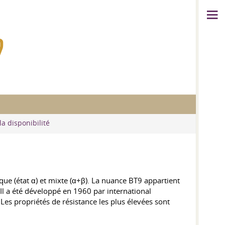
9
la disponibilité
rique (état α) et mixte (α+β). La nuance BT9 appartient
. Il a été développé en 1960 par international
Les propriétés de résistance les plus élevées sont