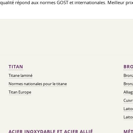
a qualité répond aux normes GOST et internationales. Meilleur p
TITAN
BRO
Titane laminé
Bronz
Normes nationales pour le titane
Bronz
Titan Europe
Allia
Cuivr
Laito
Lait
ACIER INOXYDABLE ET ACIER ALLIÉ
MÉT