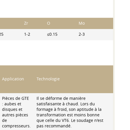
Zr
O
Mo
25
1-2
≤0.15
2-3
Application
Technologie
Pièces de GTE
Il se déforme de manière
: aubes et
satisfaisante à chaud. Lors du
disques et
formage à froid, son aptitude à la
autres pièces
transformation est moins bonne
de
que celle du VT6. Le soudage n'est
compresseurs.
pas recommandé.