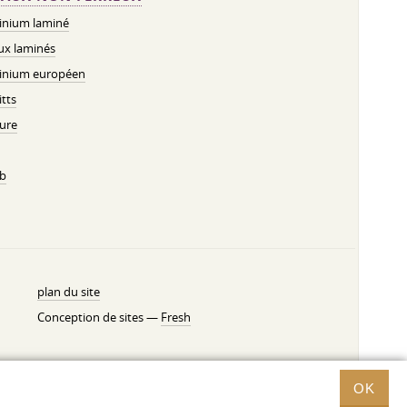
inium laminé
ux laminés
inium européen
tts
ure
b
plan du site
Conception de sites —
Fresh
OK