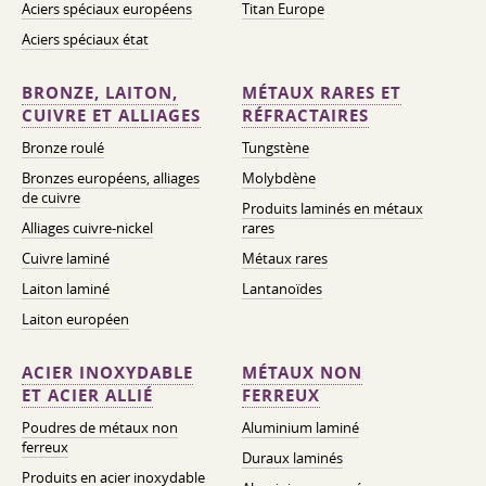
Aciers spéciaux européens
Titan Europe
Aciers spéciaux état
BRONZE, LAITON,
MÉTAUX RARES ET
CUIVRE ET ALLIAGES
RÉFRACTAIRES
Bronze roulé
Tungstène
Bronzes européens, alliages
Molybdène
de cuivre
Produits laminés en métaux
Alliages cuivre-nickel
rares
Cuivre laminé
Métaux rares
Laiton laminé
Lantanoïdes
Laiton européen
ACIER INOXYDABLE
MÉTAUX NON
ET ACIER ALLIÉ
FERREUX
Poudres de métaux non
Aluminium laminé
ferreux
Duraux laminés
Produits en acier inoxydable