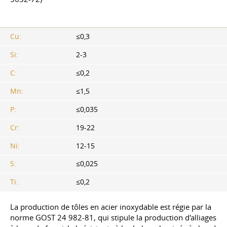
Cu:
≤0,3
Si:
2-3
C:
≤0,2
Mn:
≤1,5
P:
≤0,035
Cr:
19-22
Ni:
12-15
S:
≤0,025
Ti:
≤0,2
La production de tôles en acier inoxydable est régie par la
norme GOST 24
982-81, qui stipule la production d'alliages