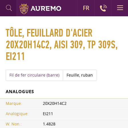
FR
TÔLE, FEUILLARD D'ACIER
20X20H14C2, AISI 309, TP 309S,
EI211
Fil de fer circulaire (barre)
Feuille, ruban
ANALOGUES
Marque:
20Х20Н14С2
Analogique:
EI211
W. Non.:
1.4828