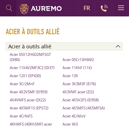
FR
ACIER À OUTILS ALLIÉ
Acier à outils allié
Acier 05X12H6D2MFSGT
(DI80)
Acier 05Cr13H6M2
Acier 11X4V2MF3C2 (DI37)
Acier 11KhF (11X)
Acier 12X1 (EP430)
Acier 13X
Acier 3Cr2MnF
Acier 3X3M3F (EI76)
Acier 4X2V5MF (EI959)
4X3VMF acier (ZI2)
4X4VMFS acier (DI22)
Acier 4X5V2FS (EI958)
Acier 4X5MF1S (EP572)
Acier 4X5MFS (4X5MFSA)
Acier 4CrNiFS
Acier 4CrMoV
4KhMFS (40KhSMF) acier
Acier 4XS