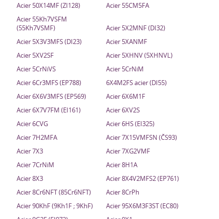
Acier 50X14MF (ZI128)
Acier 55CM5FA
Acier 55Kh7VSFM
(55Kh7VSMF)
Acier 5X2MNF (DI32)
Acier 5X3V3MFS (DI23)
Acier 5XANMF
Acier 5XV2SF
Acier 5XHNV (5XHNVL)
Acier 5CrNiVS
Acier 5CrNiM
Acier 6Cr3MFS (EP788)
6X4M2FS acier (DI55)
Acier 6X6V3MFS (EP569)
Acier 6X6M1F
Acier 6X7V7FM (EI161)
Acier 6XV2S
Acier 6CVG
Acier 6HS (EI325)
Acier 7H2MFA
Acier 7X15VMFSN (ČS93)
Acier 7X3
Acier 7XG2VMF
Acier 7CrNiM
Acier 8H1A
Acier 8X3
Acier 8X4V2MFS2 (EP761)
Acier 8Cr6NFT (85Cr6NFT)
Acier 8CrPh
Acier 90KhF (9Kh1F ; 9KhF)
Acier 95X6M3F3ST (EC80)