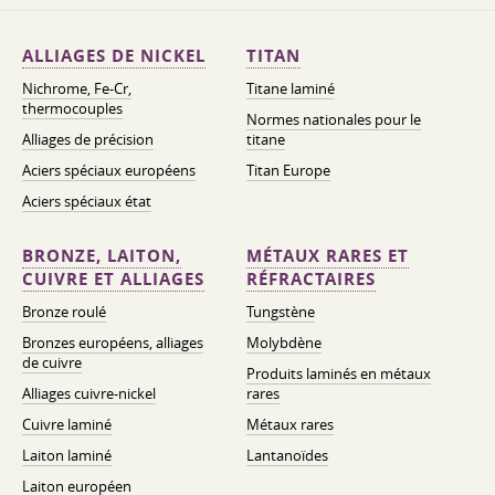
ALLIAGES DE NICKEL
TITAN
Nichrome, Fe-Cr,
Titane laminé
thermocouples
Normes nationales pour le
Alliages de précision
titane
Aciers spéciaux européens
Titan Europe
Aciers spéciaux état
BRONZE, LAITON,
MÉTAUX RARES ET
CUIVRE ET ALLIAGES
RÉFRACTAIRES
Bronze roulé
Tungstène
Bronzes européens, alliages
Molybdène
de cuivre
Produits laminés en métaux
Alliages cuivre-nickel
rares
Cuivre laminé
Métaux rares
Laiton laminé
Lantanoïdes
Laiton européen