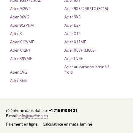
Acier 9G2F (EI972)
Acier 9X1
Acier 9X5VF
Acier 9X6F2ARSTG (EC15)
Acier 9XVG
Acier 9XS
Acier 9CrPhM
Acier B2F
Acier X
Acier X12
Acier X12VMF
Acier X12MF
Acier X12F1
Acier X6VF (EI808)
Acier X9VMF
Acier CV4F
Acier au carbone laminé à
Acier CVG
froid
Acier XGS
téléphone dans Buffalo:
+1 716 910 04 21
E-mail:
info@auremo.eu
Paiement en ligne
Calculatrice en métal laminé