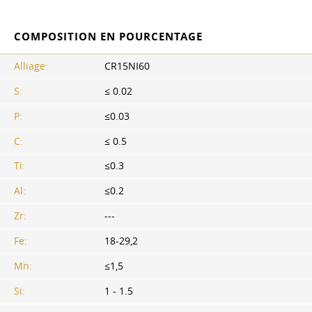
COMPOSITION EN POURCENTAGE
Alliage:
CR15NI60
S:
≤ 0.02
P:
≤0.03
С:
≤ 0.5
Ti:
≤0.3
Al:
≤0.2
Zr:
---
Fe:
18-29,2
Mn:
≤1,5
Si:
1 - 1.5