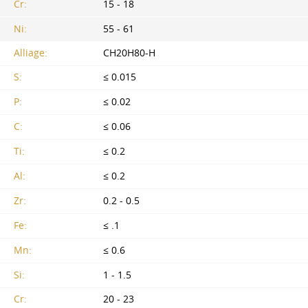
Cr:
15 - 18
Ni:
55 - 61
Alliage:
CH20H80-H
S:
≤ 0.015
P:
≤ 0.02
С:
≤ 0.06
Ti:
≤ 0.2
Al:
≤ 0.2
Zr:
0.2 - 0.5
Fe:
≤ .1
Mn:
≤ 0.6
Si:
1 - 1.5
Cr:
20 - 23