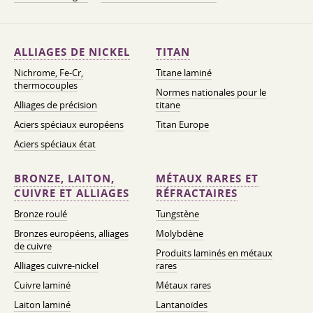
ALLIAGES DE NICKEL
TITAN
Nichrome, Fe-Cr,
Titane laminé
thermocouples
Normes nationales pour le
Alliages de précision
titane
Aciers spéciaux européens
Titan Europe
Aciers spéciaux état
BRONZE, LAITON,
MÉTAUX RARES ET
CUIVRE ET ALLIAGES
RÉFRACTAIRES
Bronze roulé
Tungstène
Bronzes européens, alliages
Molybdène
de cuivre
Produits laminés en métaux
Alliages cuivre-nickel
rares
Cuivre laminé
Métaux rares
Laiton laminé
Lantanoïdes