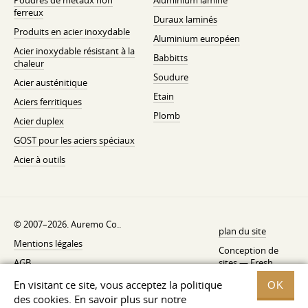
Poudres de métaux non
Aluminium laminé
ferreux
Duraux laminés
Produits en acier inoxydable
Aluminium européen
Acier inoxydable résistant à la
Babbitts
chaleur
Soudure
Acier austénitique
Etain
Aciers ferritiques
Plomb
Acier duplex
GOST pour les aciers spéciaux
Acier à outils
© 2007–2026. Auremo Co..
plan du site
Mentions légales
Conception de
AGB
sites —
Fresh
Politique de rétractation
En visitant ce site, vous acceptez la politique
OK
des cookies. En savoir plus sur notre
Politique de confidentialité