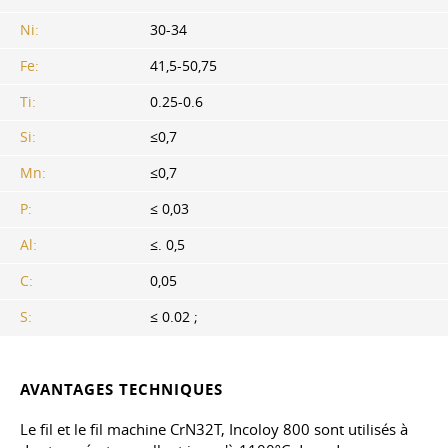
Ni:
30-34
Fe:
41,5-50,75
Ti:
0.25-0.6
Si:
≤0,7
Mn:
≤0,7
P:
≤ 0,03
Al:
≤. 0,5
С:
0,05
S:
≤ 0.02 ;
AVANTAGES TECHNIQUES
Le fil et le fil machine CrN32T, Incoloy 800 sont utilisés à