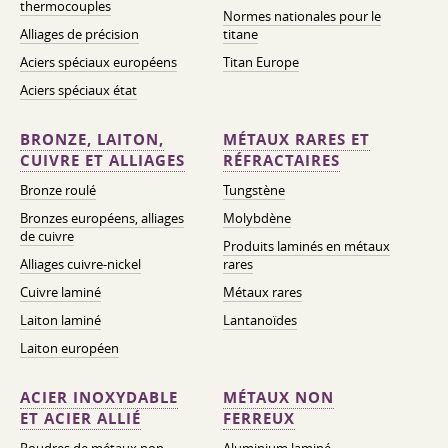
thermocouples
Normes nationales pour le
Alliages de précision
titane
Aciers spéciaux européens
Titan Europe
Aciers spéciaux état
BRONZE, LAITON,
MÉTAUX RARES ET
CUIVRE ET ALLIAGES
RÉFRACTAIRES
Bronze roulé
Tungstène
Bronzes européens, alliages
Molybdène
de cuivre
Produits laminés en métaux
Alliages cuivre-nickel
rares
Cuivre laminé
Métaux rares
Laiton laminé
Lantanoïdes
Laiton européen
ACIER INOXYDABLE
MÉTAUX NON
ET ACIER ALLIÉ
FERREUX