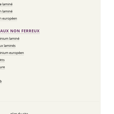
e laminé
n laminé
on européen
AUX NON FERREUX
inium laminé
ux laminés
inium européen
tts
ure
b
plan du site