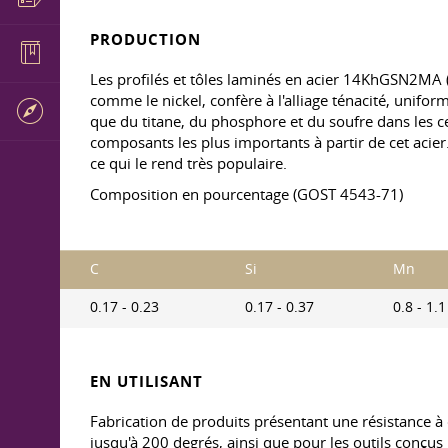
PRODUCTION
Les profilés et tôles laminés en acier 14KhGSN2M
comme le nickel, confère à l'alliage ténacité, uniform
que du titane, du phosphore et du soufre dans les c
composants les plus importants à partir de cet acier.
ce qui le rend très populaire.
Composition en pourcentage (GOST 4543-71)
C
Si
Mn
0.17 - 0.23
0.17 - 0.37
0.8 - 1.1
EN UTILISANT
Fabrication de produits présentant une résistance à
jusqu'à 200 degrés, ainsi que pour les outils conçus