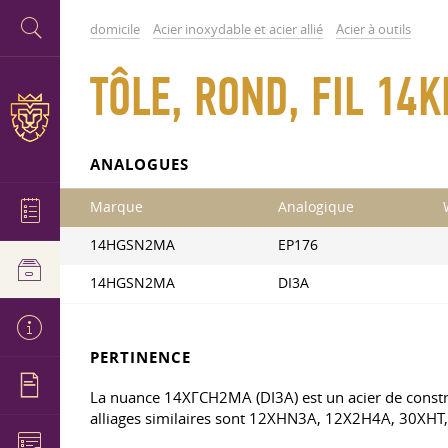
domicile
Acier inoxydable et acier allié
Acier à outils
TÔLE, ROND, FIL 14
ANALOGUES
Marque
Analogique
14HGSN2MA
EP176
14HGSN2MA
DI3A
PERTINENCE
La nuance 14ХГСН2МА (DI3А) est un acier de construc
alliages similaires sont 12XHN3A, 12X2H4A, 30XH