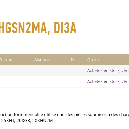
KHGSN2MA, DI3A
W. Non.
Aisi Uns
Fr
Ordre
Achetez en stock, vérif
Achetez en stock, vérif
tion fortement allié utilisé dans les pièces soumises à des cha
T, 25XHT, 20XGR, 20XHN2M.