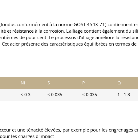
A (fondus conformément à la norme
GOST 4543-71
) contiennent 
ité et résistance à la corrosion. L'alliage contient également du si
entièmes de pour cent. Le processus d'alliage améliore la résista
 Cet acier présente des caractéristiques équilibrées en termes de 
Ni
S
P
Cr
≤ 0.3
≤ 0.035
≤ 0.035
1 - 1.3
 cœur et une ténacité élevées, par exemple pour les engrenages et
 pour les charges d'impact.