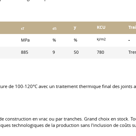
y
KCU
Tra
sT
d5
kJ/m2
MPa
%
%
-
885
9
50
780
Tre
ure de 100-120°C avec un traitement thermique final des joints a
e construction en vrac ou par tranches. Grand choix en stock. Tou
iques technologiques de la production sans l'inclusion de coûts 