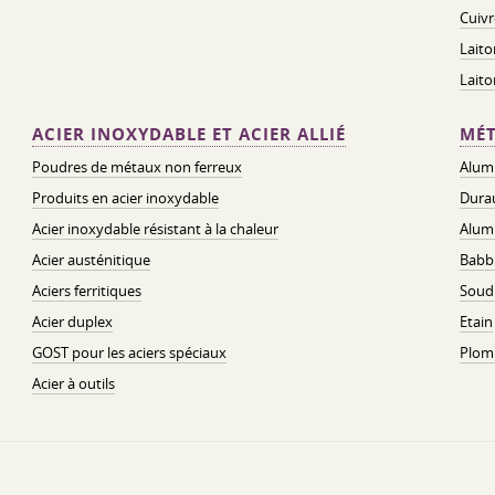
Cuivr
Laito
Lait
ACIER INOXYDABLE ET ACIER ALLIÉ
MÉT
Poudres de métaux non ferreux
Alum
Produits en acier inoxydable
Dura
Acier inoxydable résistant à la chaleur
Alum
Acier austénitique
Babbi
Aciers ferritiques
Soud
Acier duplex
Etain
GOST pour les aciers spéciaux
Plom
Acier à outils