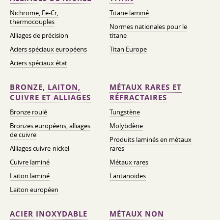
Nichrome, Fe-Cr,
Titane laminé
thermocouples
Normes nationales pour le
Alliages de précision
titane
Aciers spéciaux européens
Titan Europe
Aciers spéciaux état
BRONZE, LAITON,
MÉTAUX RARES ET
CUIVRE ET ALLIAGES
RÉFRACTAIRES
Bronze roulé
Tungstène
Bronzes européens, alliages
Molybdène
de cuivre
Produits laminés en métaux
Alliages cuivre-nickel
rares
Cuivre laminé
Métaux rares
Laiton laminé
Lantanoïdes
Laiton européen
ACIER INOXYDABLE
MÉTAUX NON