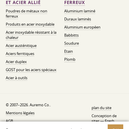
ET ACIER ALLIÉ
FERREUX
Poudres de métaux non
Aluminium laminé
ferreux
Duraux laminés
Produits en acier inoxydable
Aluminium européen
Acier inoxydable résistant à la
Babbitts
chaleur
Soudure
Acier austénitique
Etain
Aciers ferritiques
Plomb
Acier duplex
GOST pour les aciers spéciaux
Acier à outils
© 2007–2026. Auremo Co..
plan du site
Mentions légales
Conception de
AGB
sites —
Fresh