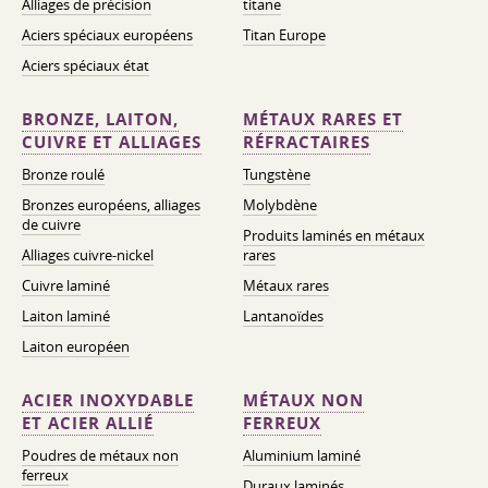
Alliages de précision
titane
Aciers spéciaux européens
Titan Europe
Aciers spéciaux état
BRONZE, LAITON,
MÉTAUX RARES ET
CUIVRE ET ALLIAGES
RÉFRACTAIRES
Bronze roulé
Tungstène
Bronzes européens, alliages
Molybdène
de cuivre
Produits laminés en métaux
Alliages cuivre-nickel
rares
Cuivre laminé
Métaux rares
Laiton laminé
Lantanoïdes
Laiton européen
ACIER INOXYDABLE
MÉTAUX NON
ET ACIER ALLIÉ
FERREUX
Poudres de métaux non
Aluminium laminé
ferreux
Duraux laminés