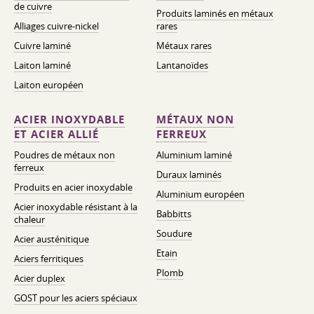
de cuivre
Produits laminés en métaux
Alliages cuivre-nickel
rares
Cuivre laminé
Métaux rares
Laiton laminé
Lantanoïdes
Laiton européen
ACIER INOXYDABLE
MÉTAUX NON
ET ACIER ALLIÉ
FERREUX
Poudres de métaux non
Aluminium laminé
ferreux
Duraux laminés
Produits en acier inoxydable
Aluminium européen
Acier inoxydable résistant à la
Babbitts
chaleur
Soudure
Acier austénitique
Etain
Aciers ferritiques
Plomb
Acier duplex
GOST pour les aciers spéciaux