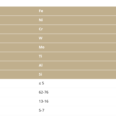
Fe
Ni
Cr
W
Mo
Ti
Al
Si
≤ 5
62-76
13-16
5-7