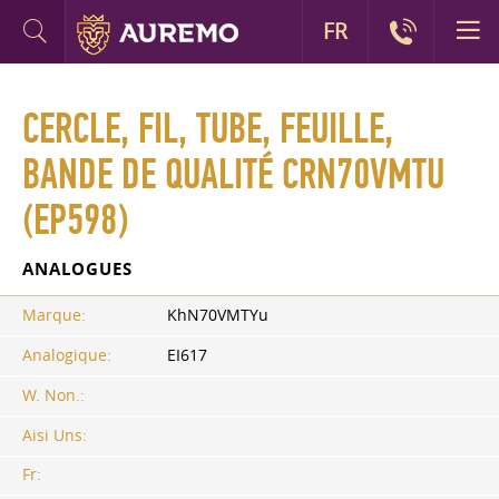
FR
CERCLE, FIL, TUBE, FEUILLE,
BANDE DE QUALITÉ CRN70VMTU
(EP598)
ANALOGUES
Marque:
KhN70VMTYu
Analogique:
EI617
W. Non.:
Aisi Uns:
Fr: