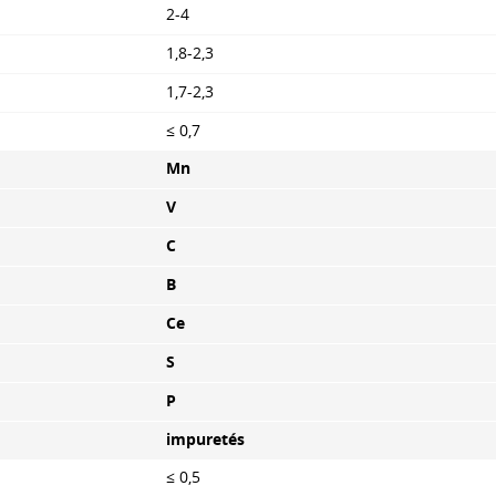
2-4
1,8-2,3
1,7-2,3
≤ 0,7
Mn
V
C
B
Ce
S
P
impuretés
≤ 0,5