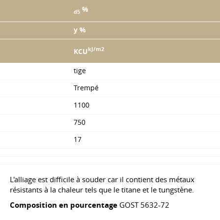
%
d5
y %
kJ/m2
KCU
tige
Trempé
1100
750
17
L'alliage est difficile à souder car il contient des métaux
résistants à la chaleur tels que le titane et le tungstène.
Composition en pourcentage
GOST 5632-72