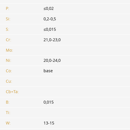
P:
≤0,02
Si:
0,2-0,5
S:
≤0,015
Cr:
21,0-23,0
Mo:
Ni:
20,0-24,0
Co:
base
Cu:
Cb+Ta:
B:
0,015
Ti:
W:
13-15