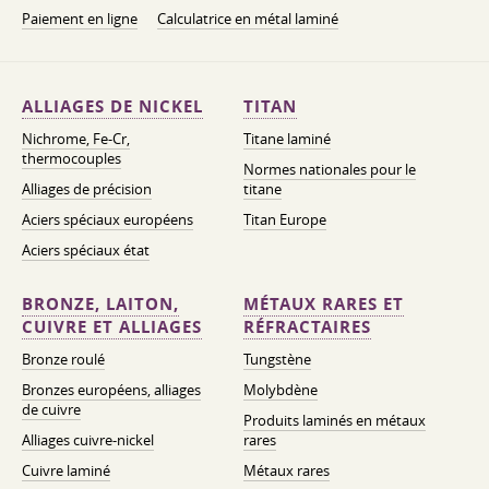
Paiement en ligne
Calculatrice en métal laminé
ALLIAGES DE NICKEL
TITAN
Nichrome, Fe-Cr,
Titane laminé
thermocouples
Normes nationales pour le
Alliages de précision
titane
Aciers spéciaux européens
Titan Europe
Aciers spéciaux état
BRONZE, LAITON,
MÉTAUX RARES ET
CUIVRE ET ALLIAGES
RÉFRACTAIRES
Bronze roulé
Tungstène
Bronzes européens, alliages
Molybdène
de cuivre
Produits laminés en métaux
Alliages cuivre-nickel
rares
Cuivre laminé
Métaux rares