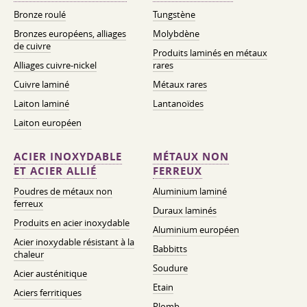
Bronze roulé
Tungstène
Bronzes européens, alliages
Molybdène
de cuivre
Produits laminés en métaux
Alliages cuivre-nickel
rares
Cuivre laminé
Métaux rares
Laiton laminé
Lantanoïdes
Laiton européen
ACIER INOXYDABLE
MÉTAUX NON
ET ACIER ALLIÉ
FERREUX
Poudres de métaux non
Aluminium laminé
ferreux
Duraux laminés
Produits en acier inoxydable
Aluminium européen
Acier inoxydable résistant à la
Babbitts
chaleur
Soudure
Acier austénitique
Etain
Aciers ferritiques
Plomb