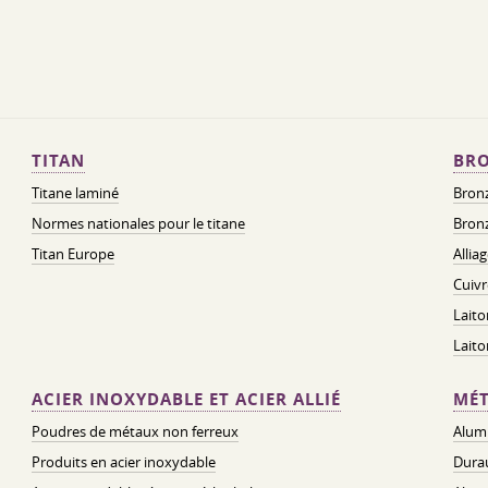
TITAN
BRO
Titane laminé
Bronz
Normes nationales pour le titane
Bronz
Titan Europe
Allia
Cuivr
Laito
Lait
ACIER INOXYDABLE ET ACIER ALLIÉ
MÉT
Poudres de métaux non ferreux
Alum
Produits en acier inoxydable
Dura