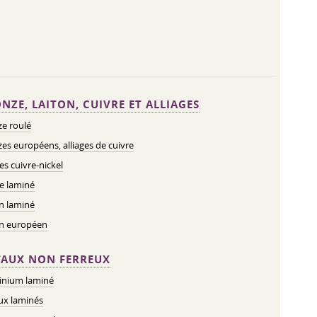
NZE, LAITON, CUIVRE ET ALLIAGES
e roulé
es européens, alliages de cuivre
ges cuivre-nickel
e laminé
n laminé
on européen
AUX NON FERREUX
inium laminé
ux laminés