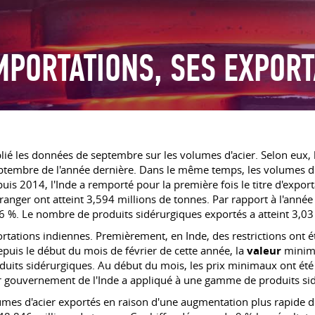
IMPORTATIONS, SES EXPO
blié les données de septembre sur les volumes d'acier. Selon eux, 
 septembre de l'année dernière. Dans le même temps, les volumes
uis 2014, l'Inde a remporté pour la première fois le titre d'expor
étranger ont atteint 3,594 millions de tonnes. Par rapport à l'anné
%. Le nombre de produits sidérurgiques exportés a atteint 3,03 
ortations indiennes. Premièrement, en Inde, des restrictions ont ét
puis le début du mois de février de cette année, la
valeur
minima
produits sidérurgiques. Au début du mois, les prix minimaux ont é
 gouvernement de l'Inde a appliqué à une gamme de produits sidéru
mes d'acier exportés en raison d'une augmentation plus rapide de