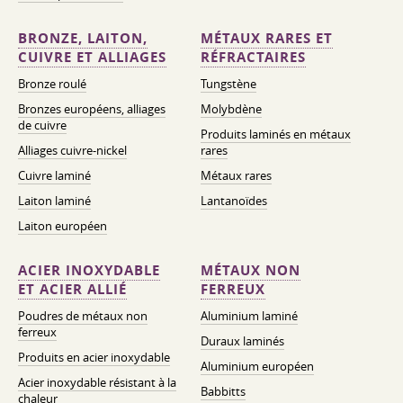
BRONZE, LAITON,
MÉTAUX RARES ET
CUIVRE ET ALLIAGES
RÉFRACTAIRES
Bronze roulé
Tungstène
Bronzes européens, alliages
Molybdène
de cuivre
Produits laminés en métaux
Alliages cuivre-nickel
rares
Cuivre laminé
Métaux rares
Laiton laminé
Lantanoïdes
Laiton européen
ACIER INOXYDABLE
MÉTAUX NON
ET ACIER ALLIÉ
FERREUX
Poudres de métaux non
Aluminium laminé
ferreux
Duraux laminés
Produits en acier inoxydable
Aluminium européen
Acier inoxydable résistant à la
Babbitts
chaleur