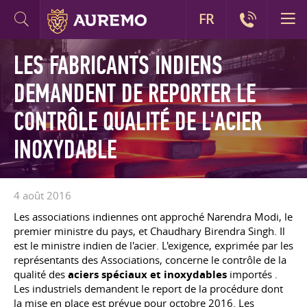
FR
LES FABRICANTS INDIENS
DEMANDENT DE REPORTER LE
CONTRÔLE QUALITÉ DE L'ACIER
INOXYDABLE
4 août 2016
Les associations indiennes ont approché Narendra Modi, le
premier ministre du pays, et Chaudhary Birendra Singh. Il
est le ministre indien de l'acier. L'exigence, exprimée par les
représentants des Associations, concerne le contrôle de la
qualité des
aciers spéciaux et inoxydables
importés .
Les industriels demandent le report de la procédure dont
la mise en place est prévue pour octobre 2016. Les