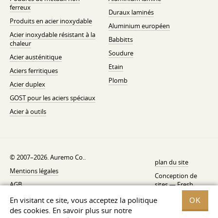
ferreux
Duraux laminés
Produits en acier inoxydable
Aluminium européen
Acier inoxydable résistant à la
Babbitts
chaleur
Soudure
Acier austénitique
Etain
Aciers ferritiques
Plomb
Acier duplex
GOST pour les aciers spéciaux
Acier à outils
© 2007–2026. Auremo Co..
plan du site
Mentions légales
Conception de
AGB
sites —
Fresh
Politique de rétractation
En visitant ce site, vous acceptez la politique
OK
des cookies. En savoir plus sur notre
Politique de confidentialité