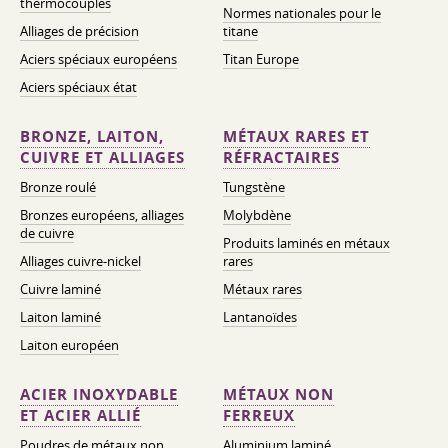
thermocouples
Normes nationales pour le
Alliages de précision
titane
Aciers spéciaux européens
Titan Europe
Aciers spéciaux état
BRONZE, LAITON,
MÉTAUX RARES ET
CUIVRE ET ALLIAGES
RÉFRACTAIRES
Bronze roulé
Tungstène
Bronzes européens, alliages
Molybdène
de cuivre
Produits laminés en métaux
Alliages cuivre-nickel
rares
Cuivre laminé
Métaux rares
Laiton laminé
Lantanoïdes
Laiton européen
ACIER INOXYDABLE
MÉTAUX NON
ET ACIER ALLIÉ
FERREUX
Poudres de métaux non
Aluminium laminé