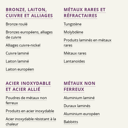
BRONZE, LAITON,
MÉTAUX RARES ET
CUIVRE ET ALLIAGES
RÉFRACTAIRES
Bronze roulé
Tungstène
Bronzes européens, alliages
Molybdène
de cuivre
Produits laminés en métaux
Alliages cuivre-nickel
rares
Cuivre laminé
Métaux rares
Laiton laminé
Lantanoïdes
Laiton européen
ACIER INOXYDABLE
MÉTAUX NON
ET ACIER ALLIÉ
FERREUX
Poudres de métaux non
Aluminium laminé
ferreux
Duraux laminés
Produits en acier inoxydable
Aluminium européen
Acier inoxydable résistant à la
Babbitts
chaleur