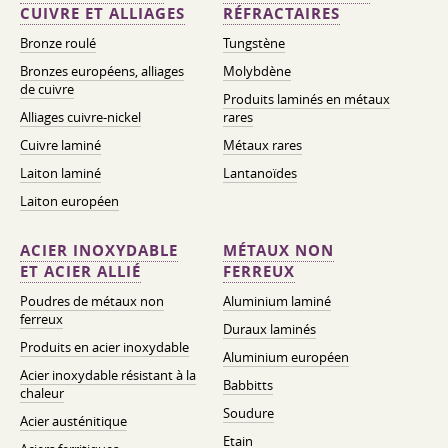
CUIVRE ET ALLIAGES
RÉFRACTAIRES
Bronze roulé
Tungstène
Bronzes européens, alliages
Molybdène
de cuivre
Produits laminés en métaux
Alliages cuivre-nickel
rares
Cuivre laminé
Métaux rares
Laiton laminé
Lantanoïdes
Laiton européen
ACIER INOXYDABLE
MÉTAUX NON
ET ACIER ALLIÉ
FERREUX
Poudres de métaux non
Aluminium laminé
ferreux
Duraux laminés
Produits en acier inoxydable
Aluminium européen
Acier inoxydable résistant à la
Babbitts
chaleur
Soudure
Acier austénitique
Etain