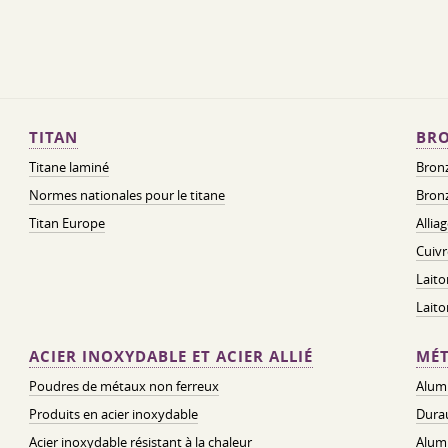
TITAN
BRO
Titane laminé
Bronz
Normes nationales pour le titane
Bronz
Titan Europe
Allia
Cuivr
Laito
Lait
ACIER INOXYDABLE ET ACIER ALLIÉ
MÉT
Poudres de métaux non ferreux
Alum
Produits en acier inoxydable
Dura
Acier inoxydable résistant à la chaleur
Alum