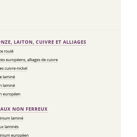
NZE, LAITON, CUIVRE ET ALLIAGES
e roulé
es européens, alliages de cuivre
ges cuivre-nickel
e laminé
n laminé
on européen
AUX NON FERREUX
inium laminé
ux laminés
inium européen