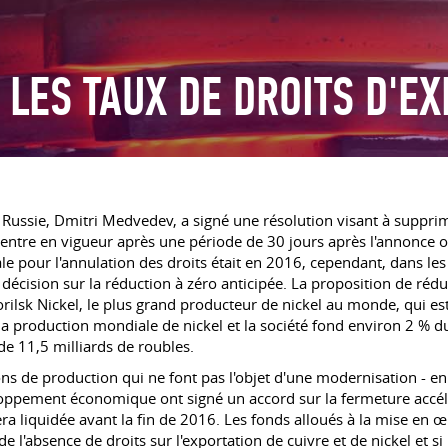
 LES TAUX DE DROITS D'E
de Russie, Dmitri Medvedev, a signé une résolution visant à suppri
n entre en vigueur après une période de 30 jours après l'annonce off
iale pour l'annulation des droits était en 2016, cependant, dans le
décision sur la réduction à zéro anticipée. La proposition de réduc
 Norilsk Nickel, le plus grand producteur de nickel au monde, qui
a production mondiale de nickel et la société fond environ 2 % du
e 11,5 milliards de roubles.
ons de production qui ne font pas l'objet d'une modernisation - en
loppement économique ont signé un accord sur la fermeture accélé
sera liquidée avant la fin de 2016. Les fonds alloués à la mise en œ
e l'absence de droits sur l'exportation de cuivre et de nickel et si