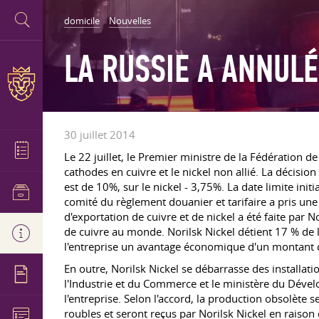
domicile
Nouvelles
LA RUSSIE A ANNULÉ
30 juillet 2014
Le 22 juillet, le Premier ministre de la Fédération 
cathodes en cuivre et le nickel non allié. La décisio
est de 10%, sur le nickel - 3,75%. La date limite init
comité du règlement douanier et tarifaire a pris une 
d'exportation de cuivre et de nickel a été faite par
de cuivre au monde. Norilsk Nickel détient 17 % de l
l'entreprise un avantage économique d'un montant d
En outre, Norilsk Nickel se débarrasse des installati
l'Industrie et du Commerce et le ministère du Déve
l'entreprise. Selon l'accord, la production obsolète 
roubles et seront reçus par Norilsk Nickel en raison d