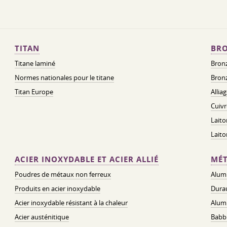
TITAN
BRO
Titane laminé
Bronz
Normes nationales pour le titane
Bronz
Titan Europe
Allia
Cuivr
Laito
Lait
ACIER INOXYDABLE ET ACIER ALLIÉ
MÉT
Poudres de métaux non ferreux
Alum
Produits en acier inoxydable
Dura
Acier inoxydable résistant à la chaleur
Alum
Acier austénitique
Babbi