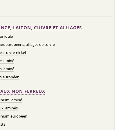
NZE, LAITON, CUIVRE ET ALLIAGES
e roulé
es européens, alliages de cuivre
ges cuivre-nickel
e laminé
n laminé
on européen
AUX NON FERREUX
inium laminé
ux laminés
inium européen
tts