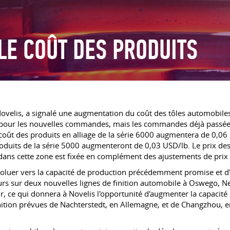
LE COÛT DES PRODUITS
velis, a signalé une augmentation du coût des tôles automobiles
és pour les nouvelles commandes, mais les commandes déjà passée
oût des produits en alliage de la série 6000 augmentera de 0,06 U
uits de la série 5000 augmenteront de 0,03 USD/lb. Le prix des 
ans cette zone est fixée en complément des ajustements de prix d
voluer vers la capacité de production précédemment promise et d'
urs sur deux nouvelles lignes de finition automobile à Oswego, N
ir, ce qui donnera à Novelis l'opportunité d'augmenter la capacit
inition prévues de Nachterstedt, en Allemagne, et de Changzhou, en