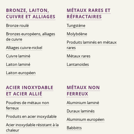
BRONZE, LAITON,
MÉTAUX RARES ET
CUIVRE ET ALLIAGES
RÉFRACTAIRES
Bronze roulé
Tungstène
Bronzes européens, alliages
Molybdène
de cuivre
Produits laminés en métaux
Alliages cuivre-nickel
rares
Cuivre laminé
Métaux rares
Laiton laminé
Lantanoïdes
Laiton européen
ACIER INOXYDABLE
MÉTAUX NON
ET ACIER ALLIÉ
FERREUX
Poudres de métaux non
Aluminium laminé
ferreux
Duraux laminés
Produits en acier inoxydable
Aluminium européen
Acier inoxydable résistant à la
Babbitts
chaleur