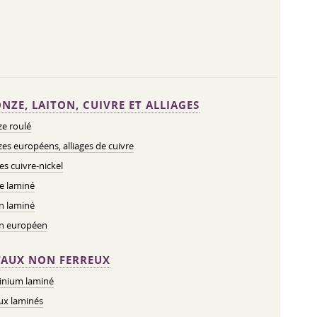
NZE, LAITON, CUIVRE ET ALLIAGES
e roulé
es européens, alliages de cuivre
ges cuivre-nickel
e laminé
n laminé
on européen
AUX NON FERREUX
inium laminé
ux laminés