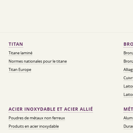
TITAN
BRO
Titane laminé
Bronz
Normes nationales pour le titane
Bronz
Titan Europe
Allia
Cuivr
Laito
Lait
ACIER INOXYDABLE ET ACIER ALLIÉ
MÉT
Poudres de métaux non ferreux
Alum
Produits en acier inoxydable
Dura