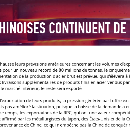
HINOISES CONTINUENT DE
 hausse leurs prévisions antérieures concernant les volumes d'expo
 voie pour un nouveau record de 80 millions de tonnes, le cinqui
ntation de la production d'acier brut est prévue, qui s'élèvera à
s livraisons supplémentaires de produits finis en acier vendus pa
le marché intérieur, le reste sera exporté.
l'exportation de leurs produits, la pression générée par l'offre e
ois pas amélioré la situation, puisque la baisse de la demande a e
 temps, les exportations de la RPC, qui ont une valeur compétitiv
irmé par les métallurgistes du Japon, des États-Unis et de la Cor
 provenance de Chine, ce qui n'empêche pas la Chine de conquérir