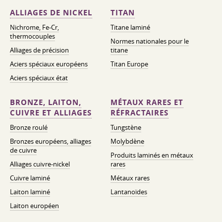
ALLIAGES DE NICKEL
TITAN
Nichrome, Fe-Cr,
Titane laminé
thermocouples
Normes nationales pour le
Alliages de précision
titane
Aciers spéciaux européens
Titan Europe
Aciers spéciaux état
BRONZE, LAITON,
MÉTAUX RARES ET
CUIVRE ET ALLIAGES
RÉFRACTAIRES
Bronze roulé
Tungstène
Bronzes européens, alliages
Molybdène
de cuivre
Produits laminés en métaux
Alliages cuivre-nickel
rares
Cuivre laminé
Métaux rares
Laiton laminé
Lantanoïdes
Laiton européen