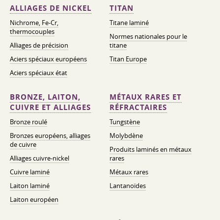
ALLIAGES DE NICKEL
TITAN
Nichrome, Fe-Cr,
Titane laminé
thermocouples
Normes nationales pour le
Alliages de précision
titane
Aciers spéciaux européens
Titan Europe
Aciers spéciaux état
BRONZE, LAITON,
MÉTAUX RARES ET
CUIVRE ET ALLIAGES
RÉFRACTAIRES
Bronze roulé
Tungstène
Bronzes européens, alliages
Molybdène
de cuivre
Produits laminés en métaux
Alliages cuivre-nickel
rares
Cuivre laminé
Métaux rares
Laiton laminé
Lantanoïdes
Laiton européen