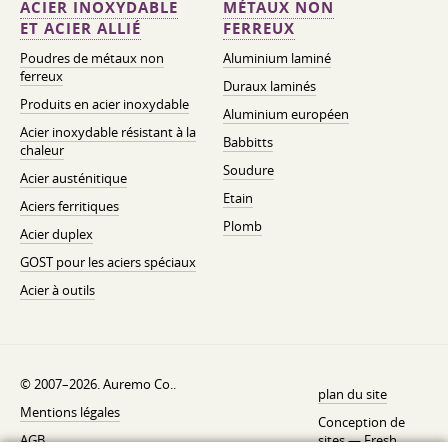
ACIER INOXYDABLE
MÉTAUX NON
ET ACIER ALLIÉ
FERREUX
Poudres de métaux non
Aluminium laminé
ferreux
Duraux laminés
Produits en acier inoxydable
Aluminium européen
Acier inoxydable résistant à la
Babbitts
chaleur
Soudure
Acier austénitique
Etain
Aciers ferritiques
Plomb
Acier duplex
GOST pour les aciers spéciaux
Acier à outils
© 2007–2026. Auremo Co..
plan du site
Mentions légales
Conception de
AGB
sites —
Fresh