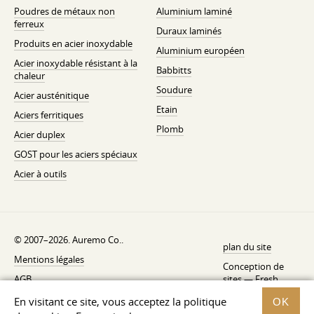
Poudres de métaux non
Aluminium laminé
ferreux
Duraux laminés
Produits en acier inoxydable
Aluminium européen
Acier inoxydable résistant à la
Babbitts
chaleur
Soudure
Acier austénitique
Etain
Aciers ferritiques
Plomb
Acier duplex
GOST pour les aciers spéciaux
Acier à outils
© 2007–2026. Auremo Co..
plan du site
Mentions légales
Conception de
AGB
sites —
Fresh
Politique de rétractation
En visitant ce site, vous acceptez la politique
OK