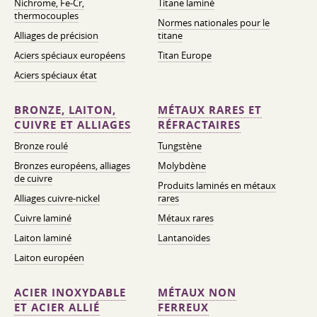
Nichrome, Fe-Cr,
Titane laminé
thermocouples
Normes nationales pour le
Alliages de précision
titane
Aciers spéciaux européens
Titan Europe
Aciers spéciaux état
BRONZE, LAITON,
MÉTAUX RARES ET
CUIVRE ET ALLIAGES
RÉFRACTAIRES
Bronze roulé
Tungstène
Bronzes européens, alliages
Molybdène
de cuivre
Produits laminés en métaux
Alliages cuivre-nickel
rares
Cuivre laminé
Métaux rares
Laiton laminé
Lantanoïdes
Laiton européen
ACIER INOXYDABLE
MÉTAUX NON
ET ACIER ALLIÉ
FERREUX