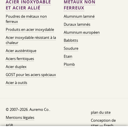
ACIER INOXYDABLE
MÉTAUX NON
ET ACIER ALLIÉ
FERREUX
Poudres de métaux non
Aluminium laminé
ferreux
Duraux laminés
Produits en acier inoxydable
Aluminium européen
Acier inoxydable résistant à la
Babbitts
chaleur
Soudure
Acier austénitique
Etain
Aciers ferritiques
Plomb
Acier duplex
GOST pour les aciers spéciaux
Acier à outils
© 2007–2026. Auremo Co..
plan du site
Mentions légales
Conception de
AGB
sites —
Fresh