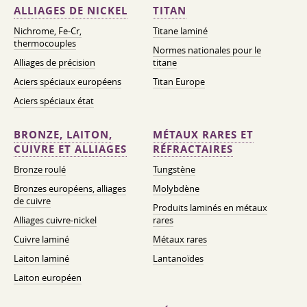
ALLIAGES DE NICKEL
TITAN
Nichrome, Fe-Cr,
Titane laminé
thermocouples
Normes nationales pour le
Alliages de précision
titane
Aciers spéciaux européens
Titan Europe
Aciers spéciaux état
BRONZE, LAITON,
MÉTAUX RARES ET
CUIVRE ET ALLIAGES
RÉFRACTAIRES
Bronze roulé
Tungstène
Bronzes européens, alliages
Molybdène
de cuivre
Produits laminés en métaux
Alliages cuivre-nickel
rares
Cuivre laminé
Métaux rares
Laiton laminé
Lantanoïdes
Laiton européen