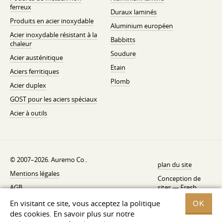
ferreux
Duraux laminés
Produits en acier inoxydable
Aluminium européen
Acier inoxydable résistant à la
Babbitts
chaleur
Soudure
Acier austénitique
Etain
Aciers ferritiques
Plomb
Acier duplex
GOST pour les aciers spéciaux
Acier à outils
© 2007–2026. Auremo Co..
plan du site
Mentions légales
Conception de
AGB
sites —
Fresh
Politique de rétractation
En visitant ce site, vous acceptez la politique
OK
des cookies. En savoir plus sur notre
Politique de confidentialité