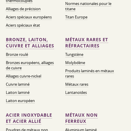
thermocouples
Normes nationales pour le
Alliages de précision
titane
Aciers spéciaux européens
Titan Europe
Aciers spéciaux état
BRONZE, LAITON,
MÉTAUX RARES ET
CUIVRE ET ALLIAGES
RÉFRACTAIRES
Bronze roulé
Tungstène
Bronzes européens, alliages
Molybdène
de cuivre
Produits laminés en métaux
Alliages cuivre-nickel
rares
Cuivre laminé
Métaux rares
Laiton laminé
Lantanoïdes
Laiton européen
ACIER INOXYDABLE
MÉTAUX NON
ET ACIER ALLIÉ
FERREUX
Poudres de métaux non
Aluminium laminé