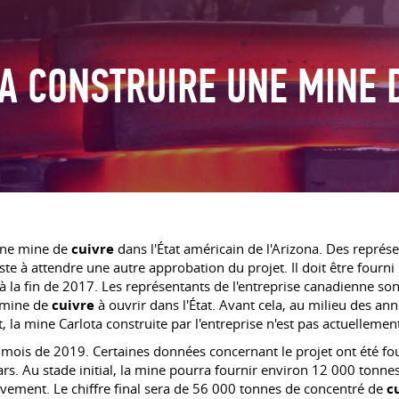
A CONSTRUIRE UNE MINE 
une mine de
cuivre
dans l'État américain de l'Arizona. Des représ
ste à attendre une autre approbation du projet. Il doit être fourni
 la fin de 2017. Les représentants de l'entreprise canadienne son
e mine de
cuivre
à ouvrir dans l'État. Avant cela, au milieu des an
la mine Carlota construite par l'entreprise n'est pas actuellemen
s mois de 2019. Certaines données concernant le projet ont été fo
lars. Au stade initial, la mine pourra fournir environ 12 000 tonn
ment. Le chiffre final sera de 56 000 tonnes de concentré de
c