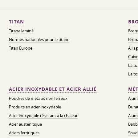
TITAN
BRO
Titane laminé
Bronz
Normes nationales pour le titane
Bronz
Titan Europe
Allia
Cuivr
Laito
Lait
ACIER INOXYDABLE ET ACIER ALLIÉ
MÉT
Poudres de métaux non ferreux
Alum
Produits en acier inoxydable
Dura
Acier inoxydable résistant à la chaleur
Alum
Acier austénitique
Babbi
Aciers ferritiques
Soud