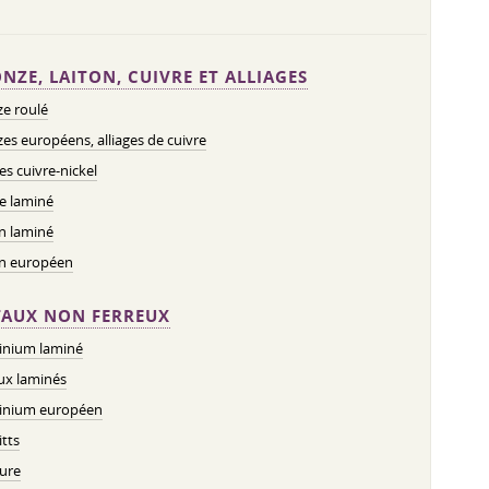
NZE, LAITON, CUIVRE ET ALLIAGES
e roulé
es européens, alliages de cuivre
ges cuivre-nickel
e laminé
n laminé
on européen
AUX NON FERREUX
inium laminé
ux laminés
inium européen
tts
ure