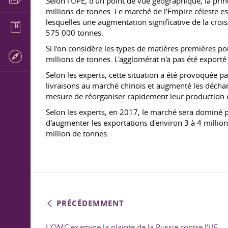
Selon l'UPE, d'un point de vue géographique, la prin
millions de tonnes. Le marché de l'Empire céleste es
lesquelles une augmentation significative de la croi
575 000 tonnes.
Si l'on considère les types de matières premières pou
millions de tonnes. L'agglomérat n'a pas été exporté
Selon les experts, cette situation a été provoquée 
livraisons au marché chinois et augmenté les déchar
mesure de réorganiser rapidement leur production e
Selon les experts, en 2017, le marché sera dominé p
d'augmenter les exportations d'environ 3 à 4 millio
million de tonnes.
PRÉCÉDEMMENT
L'OMC examine la plainte de la Russie contre l'UE