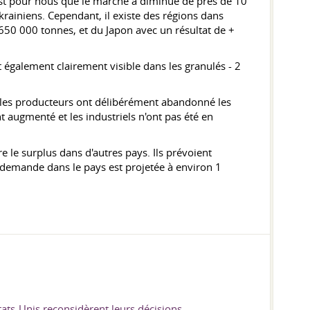
'est pour nous que le marché a diminué de près de 10
krainiens. Cependant, il existe des régions dans
é 650 000 tonnes, et du Japon avec un résultat de +
t également clairement visible dans les granulés - 2
e, les producteurs ont délibérément abandonné les
 augmenté et les industriels n'ont pas été en
 le surplus dans d'autres pays. Ils prévoient
a demande dans le pays est projetée à environ 1
tats-Unis reconsidèrent leurs décisions