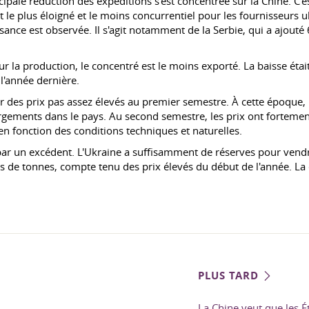
cipale réduction des expéditions s'est concentrée sur la Chine. C
t le plus éloigné et le moins concurrentiel pour les fournisseurs u
ssance est observée. Il s'agit notamment de la Serbie, qui a ajout
r la production, le concentré est le moins exporté. La baisse étai
 l'année dernière.
par des prix pas assez élevés au premier semestre. À cette époqu
gements dans le pays. Au second semestre, les prix ont fortement
n fonction des conditions techniques et naturelles.
ar un excédent. L'Ukraine a suffisamment de réserves pour vendre
ns de tonnes, compte tenu des prix élevés du début de l'année. L
PLUS TARD
La Chine veut que les É