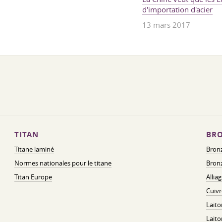
d'importation d'acier
13 mars 2017
TITAN
BRO
Titane laminé
Bronz
Normes nationales pour le titane
Bronz
Titan Europe
Allia
Cuivr
Laito
Lait