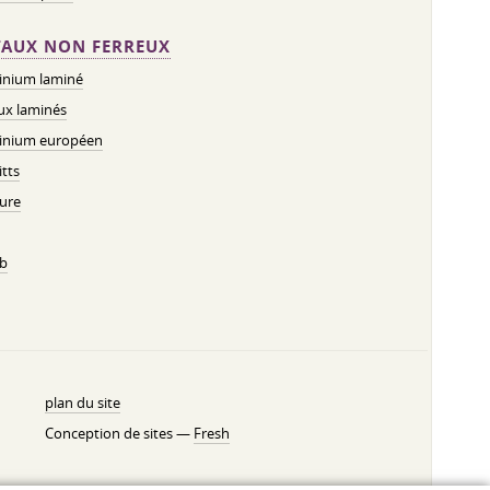
AUX NON FERREUX
inium laminé
ux laminés
inium européen
tts
ure
b
plan du site
Conception de sites —
Fresh