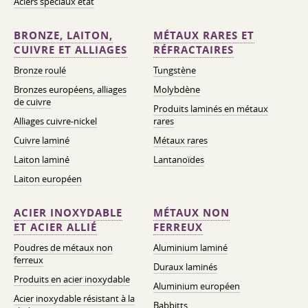
Aciers spéciaux état
BRONZE, LAITON,
MÉTAUX RARES ET
CUIVRE ET ALLIAGES
RÉFRACTAIRES
Bronze roulé
Tungstène
Bronzes européens, alliages
Molybdène
de cuivre
Produits laminés en métaux
Alliages cuivre-nickel
rares
Cuivre laminé
Métaux rares
Laiton laminé
Lantanoïdes
Laiton européen
ACIER INOXYDABLE
MÉTAUX NON
ET ACIER ALLIÉ
FERREUX
Poudres de métaux non
Aluminium laminé
ferreux
Duraux laminés
Produits en acier inoxydable
Aluminium européen
Acier inoxydable résistant à la
Babbitts