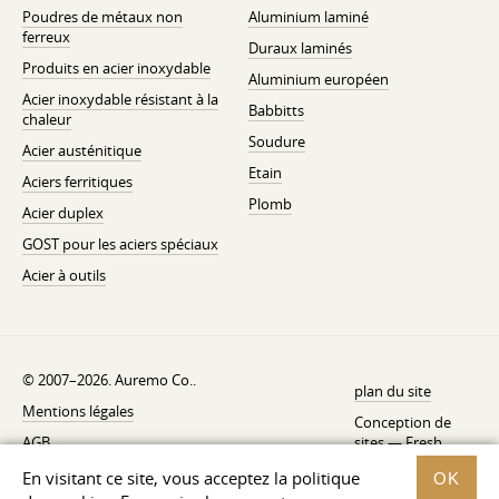
Poudres de métaux non
Aluminium laminé
ferreux
Duraux laminés
Produits en acier inoxydable
Aluminium européen
Acier inoxydable résistant à la
Babbitts
chaleur
Soudure
Acier austénitique
Etain
Aciers ferritiques
Plomb
Acier duplex
GOST pour les aciers spéciaux
Acier à outils
© 2007–2026. Auremo Co..
plan du site
Mentions légales
Conception de
AGB
sites —
Fresh
Politique de rétractation
En visitant ce site, vous acceptez la politique
OK